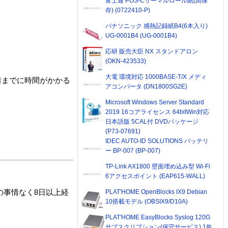
富士通 POS-Cサーマルロール紙(高保
存) (0722410-P)
パナソニック 感熱記録紙B4(6本入り)
UG-0001B4 (UG-0001B4)
応研 販売大臣 NX スタンドアロン
(OKN-423533)
大電 環境対応 1000BASE-T/X メディ
着までに時間がかかる
アコンバータ (DN1800SG2E)
Microsoft Windows Server Standard
2019 16コアライセンス 64bitWin対応
日本語版 5CAL付 DVDパッケージ
(P73-07691)
IDEC AUTO-ID SOLUTIONS バッテリ
ー BP-007 (BP-007)
TP-Link AX1800 壁面埋め込み型 Wi-Fi
6アクセスポイント (EAP615-WALL)
PLAT'HOME OpenBlocks IX9 Debian
の事情なく8日以上経
10搭載モデル (OBSIX9/D10A)
PLAT'HOME EasyBlocks Syslog 120G
サブスクリプション(保守サービス) 1年