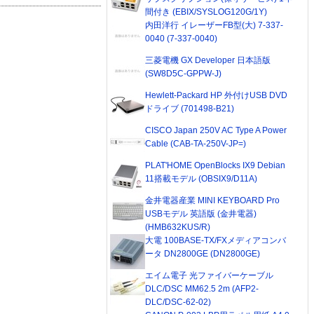
間付き (EBIX/SYSLOG120G/1Y)
内田洋行 イレーザーFB型(大) 7-337-
0040 (7-337-0040)
三菱電機 GX Developer 日本語版
(SW8D5C-GPPW-J)
Hewlett-Packard HP 外付けUSB DVD
ドライブ (701498-B21)
CISCO Japan 250V AC Type A Power
Cable (CAB-TA-250V-JP=)
PLAT'HOME OpenBlocks IX9 Debian
11搭載モデル (OBSIX9/D11A)
金井電器産業 MINI KEYBOARD Pro
USBモデル 英語版 (金井電器)
(HMB632KUS/R)
大電 100BASE-TX/FXメディアコンバ
ータ DN2800GE (DN2800GE)
エイム電子 光ファイバーケーブル
DLC/DSC MM62.5 2m (AFP2-
DLC/DSC-62-02)