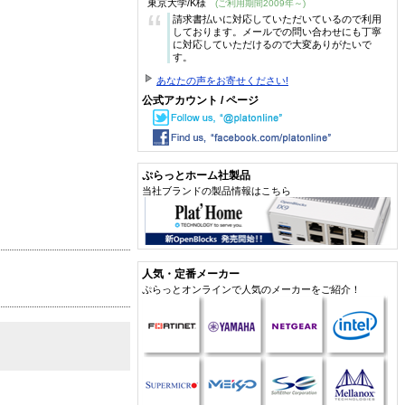
東京大学/K様
(ご利用期間2009年～)
“
請求書払いに対応していただいているので利用
しております。メールでの問い合わせにも丁寧
に対応していただけるので大変ありがたいで
す。
あなたの声をお寄せください!
公式アカウント / ページ
ぷらっとホーム社製品
当社ブランドの製品情報はこちら
人気・定番メーカー
ぷらっとオンラインで人気のメーカーをご紹介！