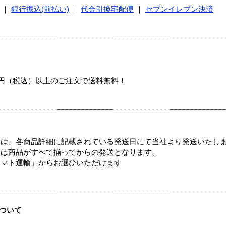
｜
銀行振込(前払い)
｜
代金引換宅配便
｜
セブンイレブン決済
00円（税込）以上のご注文で送料無料！
ては、各商品詳細に記載されている発送日にて当社より発送いたし
送は商品がすべて揃ってからの発送となります。
ヤマト運輸」からお選びいただけます
ついて