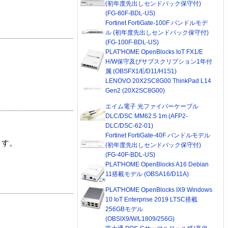
(初年度先出しセンドバック保守付)
(FG-80F-BDL-US)
Fortinet FortiGate-100F バンドルモデ
ル (初年度先出しセンドバック保守付)
(FG-100F-BDL-US)
PLAT'HOME OpenBlocks IoT FX1/E
H/W保守及びサブスクリプション1年付
属 (OBSFX1/E/D11/H1S1)
LENOVO 20X2SC8G00 ThinkPad L14
Gen2 (20X2SC8G00)
エイム電子 光ファイバーケーブル
DLC/DSC MM62.5 1m (AFP2-
DLC/DSC-62-01)
Fortinet FortiGate-40F バンドルモデル
ます。
(初年度先出しセンドバック保守付)
(FG-40F-BDL-US)
PLAT'HOME OpenBlocks A16 Debian
11搭載モデル (OBSA16/D11A)
PLAT'HOME OpenBlocks IX9 Windows
10 IoT Enterprise 2019 LTSC搭載
256GBモデル
(OBSIX9/W/L1809/256G)