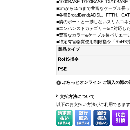
■1000BASE-T/100BASE-TX/10BAS
■1mから15mまで豊富なケーブル長
■各種BroadBand(ADSL、FTTH、CA
■隣のポートと干渉しないスリムコネ
■エンハンスドカテゴリー5に対応し
■豊富なカラー&ケーブル長バリエー
■特定有害物質使用制限指令「RoHS
製品タイプ
RoHS指令
PSE
ぷらっとオンライン ご購入の際の
支払方法について
以下のお支払い方法がご利用できま