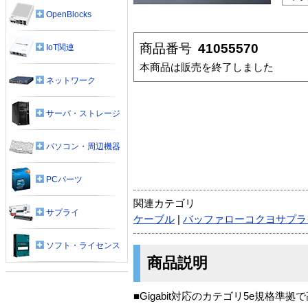
OpenBlocks
商品番号
41055570
IoT関連
本商品は販売を終了しました
ネットワーク
サーバ・ストレージ
パソコン・周辺機器
PCパーツ
関連カテゴリ
サプライ
ケーブル
|
バッファローコクヨサプラ
ソフト・ライセンス
商品説明
■Gigabit対応のカテゴリ5e規格準