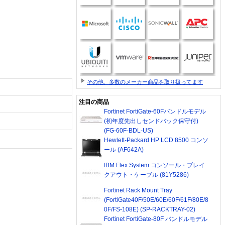
その他、多数のメーカー商品を取り扱ってます
注目の商品
Fortinet FortiGate-60Fバンドルモデル
(初年度先出しセンドバック保守付)
(FG-60F-BDL-US)
Hewlett-Packard HP LCD 8500 コンソ
ール (AF642A)
IBM Flex System コンソール・ブレイ
クアウト・ケーブル (81Y5286)
Fortinet Rack Mount Tray
(FortiGate40F/50E/60E/60F/61F/80E/8
0F/FS-108E) (SP-RACKTRAY-02)
Fortinet FortiGate-80F バンドルモデル