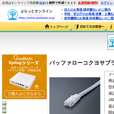
会員はオンラインで見積書(
)を
無料で作成
できます
会員登録(無料)
ログイン
見本
法人のお客様 請求書払いのご案内
学校・官公庁のお客様 校費・公費
研究機関のお客様 科研費払いのご案
バッファローコクヨサプライ L
メ
商
型
保
J
返
関