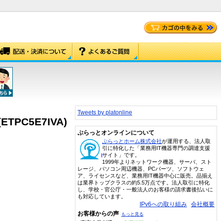
Tweets by platonline
PC5E7IVA)
ぷらっとオンラインについて
ぷらっとホーム株式会社
が運用する、法人取
引に特化した「業務用IT機器専門の調達支援
サイト」です。
1999年よりネットワーク機器、サーバ、スト
レージ、パソコン周辺機器、PCパーツ、ソフトウェ
ア、ライセンスなど、業務用IT機器中心に販売。品揃え
は業界トップクラスの約5.5万点です。法人取引に特化
し、学校・官公庁・一般法人のお客様の請求書後払いに
も対応しています。
IPv6への取り組み
会社概要
お客様からの声
もっと見る