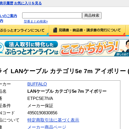
表示履歴
お気に入りを見る
払いのご案内
内
型番まとめ検索»
ANケーブル カテゴリ5e 7m アイボリー (ET
ーカー
BUFFALO
品名
LANケーブル カテゴリ5e 7m アイボリー
番
ETPC5E7IVA
証条件
メーカー保証
ANコード
4950190830856
品について
特定商取引法に基づく表示
連
メーカー商品ページ