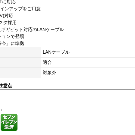
E-Tに対応
ラインアップをご用意
TV)対応
クタ採用
たギガビット対応のLANケーブル
ションで登場
指令」に準拠
LANケーブル
適合
対象外
注意点
す。