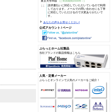
東京大学/K様
(ご利用期間2009年～)
“
請求書払いに対応していただいているので利用
しております。メールでの問い合わせにも丁寧
に対応していただけるので大変ありがたいで
す。
あなたの声をお寄せください!
公式アカウント / ページ
ぷらっとホーム社製品
当社ブランドの製品情報はこちら
人気・定番メーカー
ぷらっとオンラインで人気のメーカーをご紹介！