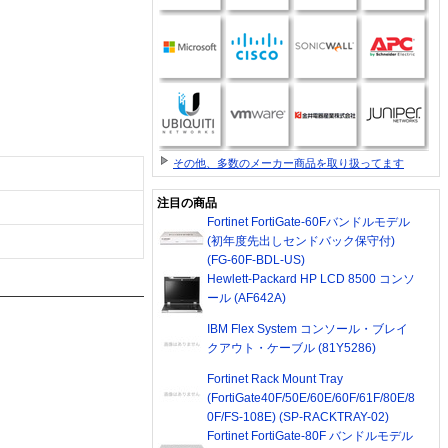
その他、多数のメーカー商品を取り扱ってます
注目の商品
Fortinet FortiGate-60Fバンドルモデル
(初年度先出しセンドバック保守付)
(FG-60F-BDL-US)
Hewlett-Packard HP LCD 8500 コンソ
ール (AF642A)
IBM Flex System コンソール・ブレイ
クアウト・ケーブル (81Y5286)
Fortinet Rack Mount Tray
(FortiGate40F/50E/60E/60F/61F/80E/8
0F/FS-108E) (SP-RACKTRAY-02)
Fortinet FortiGate-80F バンドルモデル