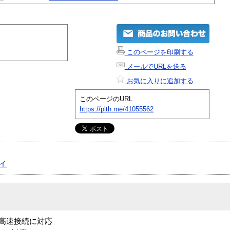
このページを印刷する
メールでURLを送る
お気に入りに追加する
このページのURL
https://plth.me/41055562
イ
拠で高速接続に対応