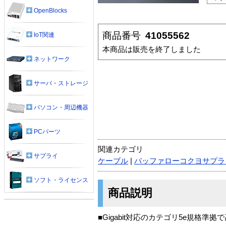
OpenBlocks
商品番号
41055562
IoT関連
本商品は販売を終了しました
ネットワーク
サーバ・ストレージ
パソコン・周辺機器
PCパーツ
関連カテゴリ
サプライ
ケーブル
|
バッファローコクヨサプラ
ソフト・ライセンス
商品説明
■Gigabit対応のカテゴリ5e規格準