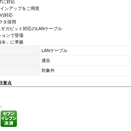
E-Tに対応
ラインアップをご用意
TV)対応
クタ採用
たギガビット対応のLANケーブル
ションで登場
指令」に準拠
LANケーブル
適合
対象外
注意点
す。