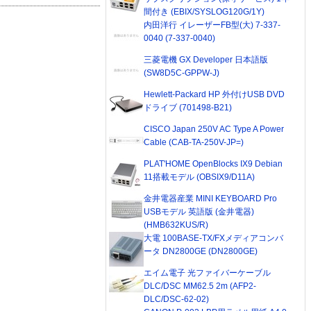
間付き (EBIX/SYSLOG120G/1Y)
内田洋行 イレーザーFB型(大) 7-337-
0040 (7-337-0040)
三菱電機 GX Developer 日本語版
(SW8D5C-GPPW-J)
Hewlett-Packard HP 外付けUSB DVD
ドライブ (701498-B21)
CISCO Japan 250V AC Type A Power
Cable (CAB-TA-250V-JP=)
PLAT'HOME OpenBlocks IX9 Debian
11搭載モデル (OBSIX9/D11A)
金井電器産業 MINI KEYBOARD Pro
USBモデル 英語版 (金井電器)
(HMB632KUS/R)
大電 100BASE-TX/FXメディアコンバ
ータ DN2800GE (DN2800GE)
エイム電子 光ファイバーケーブル
DLC/DSC MM62.5 2m (AFP2-
DLC/DSC-62-02)