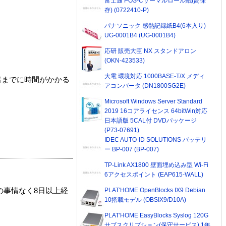
富士通 POS-Cサーマルロール紙(高保
存) (0722410-P)
パナソニック 感熱記録紙B4(6本入り)
UG-0001B4 (UG-0001B4)
応研 販売大臣 NX スタンドアロン
(OKN-423533)
大電 環境対応 1000BASE-T/X メディ
着までに時間がかかる
アコンバータ (DN1800SG2E)
Microsoft Windows Server Standard
2019 16コアライセンス 64bitWin対応
日本語版 5CAL付 DVDパッケージ
(P73-07691)
IDEC AUTO-ID SOLUTIONS バッテリ
ー BP-007 (BP-007)
TP-Link AX1800 壁面埋め込み型 Wi-Fi
6アクセスポイント (EAP615-WALL)
PLAT'HOME OpenBlocks IX9 Debian
の事情なく8日以上経
10搭載モデル (OBSIX9/D10A)
PLAT'HOME EasyBlocks Syslog 120G
サブスクリプション(保守サービス) 1年