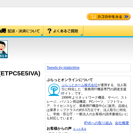
Tweets by platonline
PC5E5IVA)
ぷらっとオンラインについて
ぷらっとホーム株式会社
が運用する、法人取
引に特化した「業務用IT機器専門の調達支援
サイト」です。
1999年よりネットワーク機器、サーバ、スト
レージ、パソコン周辺機器、PCパーツ、ソフトウェ
ア、ライセンスなど、業務用IT機器中心に販売。品揃え
は業界トップクラスの約5.5万点です。法人取引に特化
し、学校・官公庁・一般法人のお客様の請求書後払いに
も対応しています。
IPv6への取り組み
会社概要
お客様からの声
もっと見る