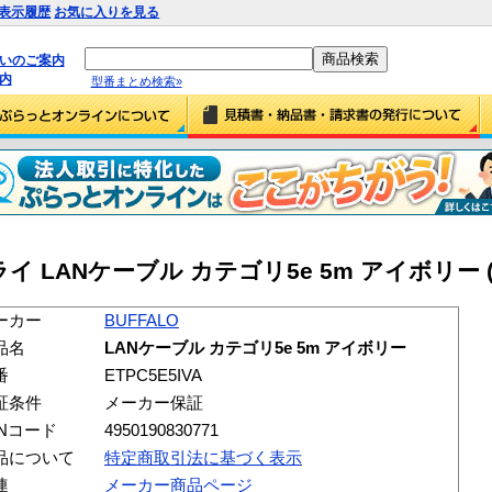
表示履歴
お気に入りを見る
払いのご案内
内
型番まとめ検索»
ANケーブル カテゴリ5e 5m アイボリー (ET
ーカー
BUFFALO
品名
LANケーブル カテゴリ5e 5m アイボリー
番
ETPC5E5IVA
証条件
メーカー保証
ANコード
4950190830771
品について
特定商取引法に基づく表示
連
メーカー商品ページ