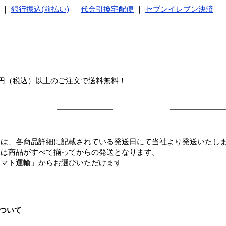
｜
銀行振込(前払い)
｜
代金引換宅配便
｜
セブンイレブン決済
00円（税込）以上のご注文で送料無料！
ては、各商品詳細に記載されている発送日にて当社より発送いたし
送は商品がすべて揃ってからの発送となります。
ヤマト運輸」からお選びいただけます
ついて