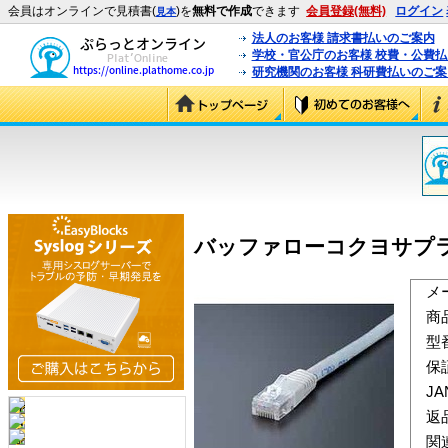
会員はオンラインで見積書(
)を
無料で作成
できます
会員登録(無料)
ログイン
見本
法人のお客様 請求書払いのご案内
学校・官公庁のお客様 校費・公費
研究機関のお客様 科研費払いのご案
バッファローコクヨサプライ L
メ
商
型
保
J
返
関