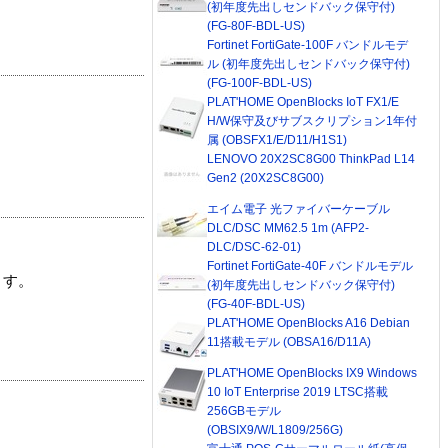
(初年度先出しセンドバック保守付)
(FG-80F-BDL-US)
Fortinet FortiGate-100F バンドルモデ
ル (初年度先出しセンドバック保守付)
(FG-100F-BDL-US)
PLAT'HOME OpenBlocks IoT FX1/E
H/W保守及びサブスクリプション1年付
属 (OBSFX1/E/D11/H1S1)
LENOVO 20X2SC8G00 ThinkPad L14
Gen2 (20X2SC8G00)
エイム電子 光ファイバーケーブル
DLC/DSC MM62.5 1m (AFP2-
DLC/DSC-62-01)
Fortinet FortiGate-40F バンドルモデル
ます。
(初年度先出しセンドバック保守付)
(FG-40F-BDL-US)
PLAT'HOME OpenBlocks A16 Debian
11搭載モデル (OBSA16/D11A)
PLAT'HOME OpenBlocks IX9 Windows
10 IoT Enterprise 2019 LTSC搭載
256GBモデル
(OBSIX9/W/L1809/256G)