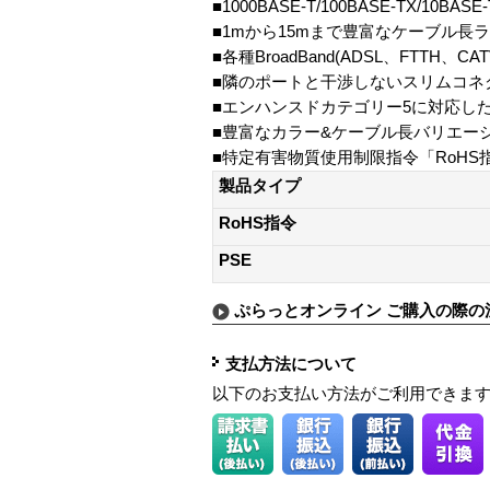
■1000BASE-T/100BASE-TX/10BAS
■1mから15mまで豊富なケーブル長
■各種BroadBand(ADSL、FTTH、CA
■隣のポートと干渉しないスリムコネ
■エンハンスドカテゴリー5に対応し
■豊富なカラー&ケーブル長バリエー
■特定有害物質使用制限指令「RoHS
製品タイプ
RoHS指令
PSE
ぷらっとオンライン ご購入の際の
支払方法について
以下のお支払い方法がご利用できま