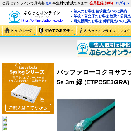
会員はオンラインで見積書(
)を
無料で作成
できます
会員登録(無料)
ログイン
見本
法人のお客様 請求書払いのご案内
学校・官公庁のお客様 校費・公費
研究機関のお客様 科研費払いのご案
バッファローコクヨサプラ
5e 3m 緑 (ETPC5E3GRA)