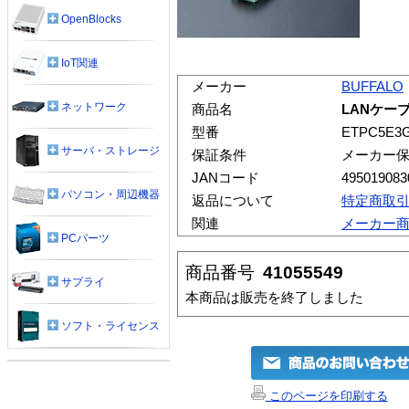
OpenBlocks
IoT関連
メーカー
BUFFALO
ネットワーク
商品名
LANケーブ
型番
ETPC5E3
サーバ・ストレージ
保証条件
メーカー
JANコード
495019083
パソコン・周辺機器
返品について
特定商取
関連
メーカー
PCパーツ
商品番号
41055549
サプライ
本商品は販売を終了しました
ソフト・ライセンス
このページを印刷する