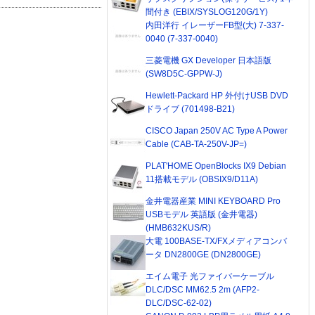
間付き (EBIX/SYSLOG120G/1Y)
内田洋行 イレーザーFB型(大) 7-337-
0040 (7-337-0040)
三菱電機 GX Developer 日本語版
(SW8D5C-GPPW-J)
Hewlett-Packard HP 外付けUSB DVD
ドライブ (701498-B21)
CISCO Japan 250V AC Type A Power
Cable (CAB-TA-250V-JP=)
PLAT'HOME OpenBlocks IX9 Debian
11搭載モデル (OBSIX9/D11A)
金井電器産業 MINI KEYBOARD Pro
USBモデル 英語版 (金井電器)
(HMB632KUS/R)
大電 100BASE-TX/FXメディアコンバ
ータ DN2800GE (DN2800GE)
エイム電子 光ファイバーケーブル
DLC/DSC MM62.5 2m (AFP2-
DLC/DSC-62-02)