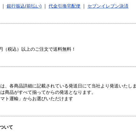
｜
銀行振込(前払い)
｜
代金引換宅配便
｜
セブンイレブン決済
00円（税込）以上のご注文で送料無料！
ては、各商品詳細に記載されている発送日にて当社より発送いたし
送は商品がすべて揃ってからの発送となります。
ヤマト運輸」からお選びいただけます
ついて