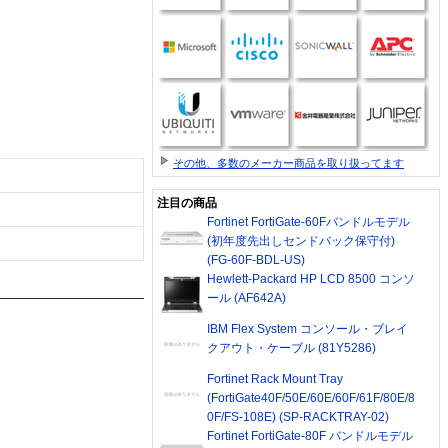
その他、多数のメーカー商品を取り扱ってます
注目の商品
Fortinet FortiGate-60Fバンドルモデル
(初年度先出しセンドバック保守付)
(FG-60F-BDL-US)
Hewlett-Packard HP LCD 8500 コンソ
ール (AF642A)
IBM Flex System コンソール・ブレイ
クアウト・ケーブル (81Y5286)
Fortinet Rack Mount Tray
(FortiGate40F/50E/60E/60F/61F/80E/8
0F/FS-108E) (SP-RACKTRAY-02)
Fortinet FortiGate-80F バンドルモデル