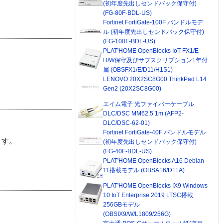
(初年度先出しセンドバック保守付)
(FG-80F-BDL-US)
Fortinet FortiGate-100F バンドルモデ
ル (初年度先出しセンドバック保守付)
(FG-100F-BDL-US)
PLAT'HOME OpenBlocks IoT FX1/E
H/W保守及びサブスクリプション1年付
属 (OBSFX1/E/D11/H1S1)
LENOVO 20X2SC8G00 ThinkPad L14
Gen2 (20X2SC8G00)
エイム電子 光ファイバーケーブル
DLC/DSC MM62.5 1m (AFP2-
DLC/DSC-62-01)
Fortinet FortiGate-40F バンドルモデル
ます。
(初年度先出しセンドバック保守付)
(FG-40F-BDL-US)
PLAT'HOME OpenBlocks A16 Debian
11搭載モデル (OBSA16/D11A)
PLAT'HOME OpenBlocks IX9 Windows
10 IoT Enterprise 2019 LTSC搭載
256GBモデル
(OBSIX9/W/L1809/256G)