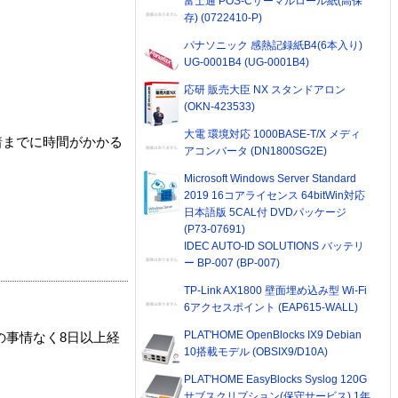
富士通 POS-Cサーマルロール紙(高保
存) (0722410-P)
パナソニック 感熱記録紙B4(6本入り)
UG-0001B4 (UG-0001B4)
応研 販売大臣 NX スタンドアロン
(OKN-423533)
大電 環境対応 1000BASE-T/X メディ
着までに時間がかかる
アコンバータ (DN1800SG2E)
Microsoft Windows Server Standard
2019 16コアライセンス 64bitWin対応
日本語版 5CAL付 DVDパッケージ
(P73-07691)
IDEC AUTO-ID SOLUTIONS バッテリ
ー BP-007 (BP-007)
TP-Link AX1800 壁面埋め込み型 Wi-Fi
6アクセスポイント (EAP615-WALL)
PLAT'HOME OpenBlocks IX9 Debian
の事情なく8日以上経
10搭載モデル (OBSIX9/D10A)
PLAT'HOME EasyBlocks Syslog 120G
サブスクリプション(保守サービス) 1年