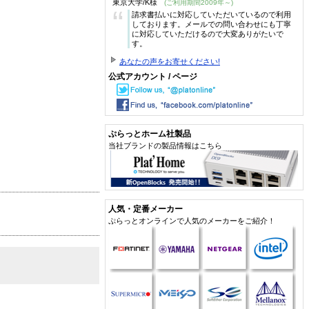
東京大学/K様
(ご利用期間2009年～)
“
請求書払いに対応していただいているので利用
しております。メールでの問い合わせにも丁寧
に対応していただけるので大変ありがたいで
す。
あなたの声をお寄せください!
公式アカウント / ページ
ぷらっとホーム社製品
当社ブランドの製品情報はこちら
人気・定番メーカー
ぷらっとオンラインで人気のメーカーをご紹介！