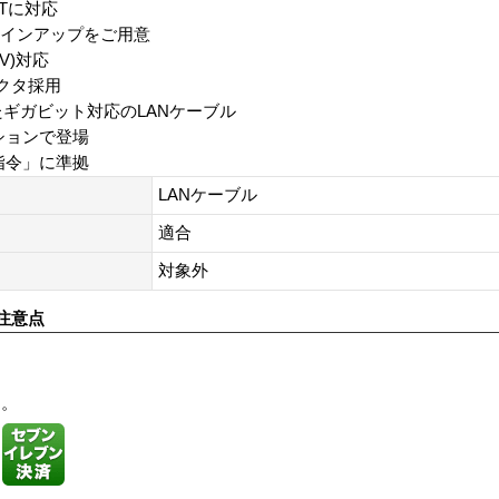
E-Tに対応
ラインアップをご用意
TV)対応
クタ採用
たギガビット対応のLANケーブル
ションで登場
指令」に準拠
LANケーブル
適合
対象外
注意点
す。