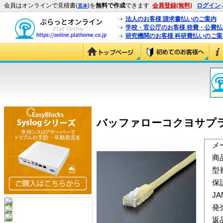
会員はオンラインで見積書(
)を
無料で作成
できます
会員登録(無料)
ログイン
見本
法人のお客様 請求書払いのご案内
学校・官公庁のお客様 校費・公費
研究機関のお客様 科研費払いのご案
バッファローコクヨサプライ L
メ
商
型
保
J
発
返