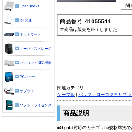
関
OpenBlocks
商品番号
41055544
IoT関連
本商品は販売を終了しました
ネットワーク
サーバ・ストレージ
パソコン・周辺機器
PCパーツ
関連カテゴリ
サプライ
ケーブル
|
バッファローコクヨサプラ
ソフト・ライセンス
商品説明
■Gigabit対応のカテゴリ5e規格準