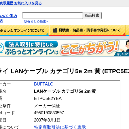
表示履歴
お気に入りを見る
払いのご案内
内
型番まとめ検索»
ANケーブル カテゴリ5e 2m 黄 (ETPC5E2
ーカー
BUFFALO
品名
LANケーブル カテゴリ5e 2m 黄
番
ETPC5E2YEA
証条件
メーカー保証
ANコード
4950190830597
売日
2007年8月1日
品について
特定商取引法に基づく表示