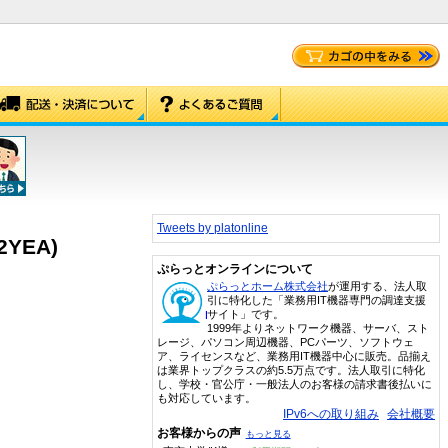
Tweets by platonline
YEA)
ぷらっとオンラインについて
ぷらっとホーム株式会社
が運用する、法人取
引に特化した「業務用IT機器専門の調達支援
サイト」です。
1999年よりネットワーク機器、サーバ、スト
レージ、パソコン周辺機器、PCパーツ、ソフトウェ
ア、ライセンスなど、業務用IT機器中心に販売。品揃え
は業界トップクラスの約5.5万点です。法人取引に特化
し、学校・官公庁・一般法人のお客様の請求書後払いに
も対応しています。
IPv6への取り組み
会社概要
お客様からの声
もっと見る