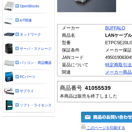
OpenBlocks
IoT関連
メーカー
BUFFALO
ネットワーク
商品名
LANケーブル
型番
ETPC5E20L
サーバ・ストレージ
保証条件
メーカー保証
JANコード
49501908304
パソコン・周辺機器
返品について
特定商取引法
関連
メーカー商品
PCパーツ
商品番号
41055539
サプライ
本商品は販売を終了しました
ソフト・ライセンス
このページを印刷する