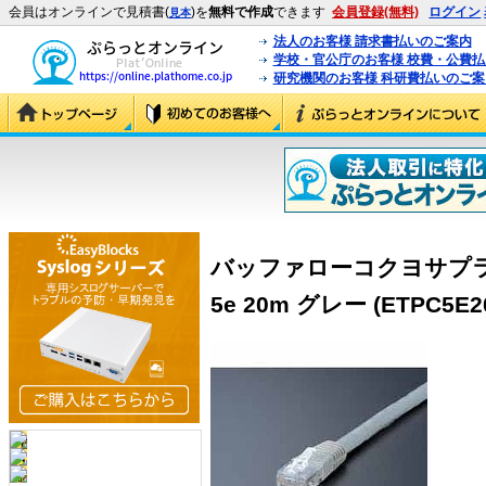
会員はオンラインで見積書(
)を
無料で作成
できます
会員登録(無料)
ログイン
見本
法人のお客様 請求書払いのご案内
学校・官公庁のお客様 校費・公費
研究機関のお客様 科研費払いのご案
バッファローコクヨサプラ
5e 20m グレー (ETPC5E2