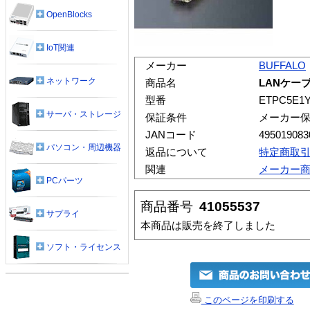
OpenBlocks
IoT関連
メーカー
BUFFALO
ネットワーク
商品名
LANケーブ
型番
ETPC5E1
サーバ・ストレージ
保証条件
メーカー
JANコード
495019083
パソコン・周辺機器
返品について
特定商取
関連
メーカー
PCパーツ
商品番号
41055537
サプライ
本商品は販売を終了しました
ソフト・ライセンス
このページを印刷する