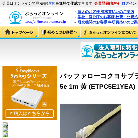
会員はオンラインで見積書(
)を
無料で作成
できます
会員登録(無料)
ログイン
見本
法人のお客様 請求書払いのご案内
学校・官公庁のお客様 校費・公費
研究機関のお客様 科研費払いのご案
バッファローコクヨサプラ
5e 1m 黄 (ETPC5E1YEA)