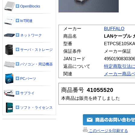
OpenBlocks
IoT関連
メーカー
BUFFALO
ネットワーク
商品名
LANケーブル 
型番
ETPC5E10SK
サーバ・ストレージ
保証条件
メーカー保証
JANコード
495019083030
パソコン・周辺機器
返品について
特定商取引法
関連
メーカー商品
PCパーツ
商品番号
41055520
サプライ
本商品は販売を終了しました
ソフト・ライセンス
このページを印刷する