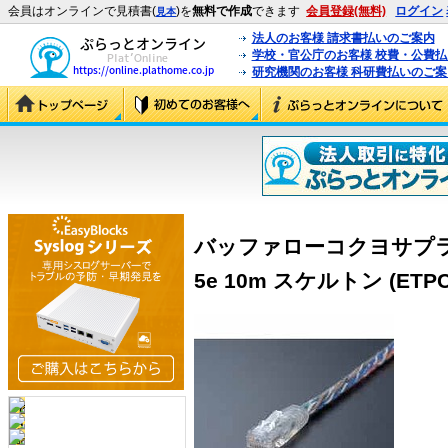
会員はオンラインで見積書(
)を
無料で作成
できます
会員登録(無料)
ログイン
見本
法人のお客様 請求書払いのご案内
学校・官公庁のお客様 校費・公費
研究機関のお客様 科研費払いのご案
バッファローコクヨサプラ
5e 10m スケルトン (ETPC