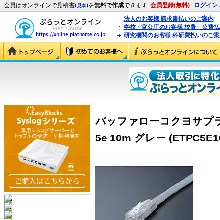
会員はオンラインで見積書(
)を
無料で作成
できます
会員登録(無料)
ログイン
見本
法人のお客様 請求書払いのご案内
学校・官公庁のお客様 校費・公費
研究機関のお客様 科研費払いのご案
バッファローコクヨサプラ
5e 10m グレー (ETPC5E1