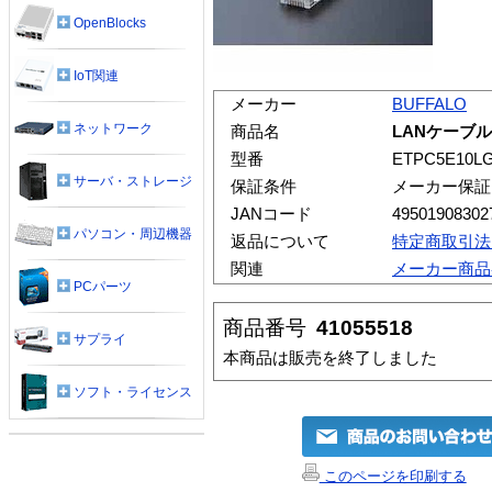
OpenBlocks
IoT関連
メーカー
BUFFALO
ネットワーク
商品名
LANケーブル
型番
ETPC5E10L
サーバ・ストレージ
保証条件
メーカー保証
JANコード
49501908302
パソコン・周辺機器
返品について
特定商取引法
関連
メーカー商品
PCパーツ
商品番号
41055518
サプライ
本商品は販売を終了しました
ソフト・ライセンス
このページを印刷する