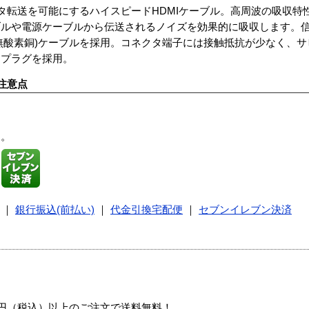
ータ転送を可能にするハイスピードHDMIケーブル。高周波の吸収特
ブルや電源ケーブルから伝送されるノイズを効果的に吸収します。
FC(無酸素銅)ケーブルを採用。コネクタ端子には接触抵抗が少なく、
キプラグを採用。
注意点
す。
｜
銀行振込(前払い)
｜
代金引換宅配便
｜
セブンイレブン決済
00円（税込）以上のご注文で送料無料！