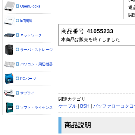
OpenBlocks
返
関
IoT関連
商品番号
41055233
ネットワーク
本商品は販売を終了しました
サーバ・ストレージ
パソコン・周辺機器
PCパーツ
サプライ
関連カテゴリ
ケーブル
|
BSH
|
バッファローコクヨ
ソフト・ライセンス
商品説明