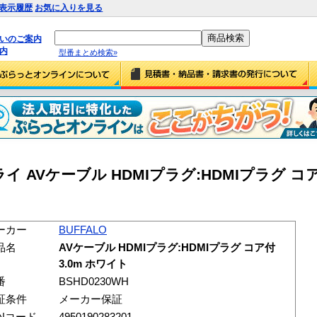
表示履歴
お気に入りを見る
払いのご案内
内
型番まとめ検索»
AVケーブル HDMIプラグ:HDMIプラグ コア付
ーカー
BUFFALO
品名
AVケーブル HDMIプラグ:HDMIプラグ コア付
3.0m ホワイト
番
BSHD0230WH
証条件
メーカー保証
ANコード
4950190283201