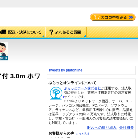
Tweets by platonline
 3.0m ホワ
ぷらっとオンラインについて
ぷらっとホーム株式会社
が運用する、法人取
引に特化した「業務用IT機器専門の調達支援
サイト」です。
1999年よりネットワーク機器、サーバ、スト
レージ、パソコン周辺機器、PCパーツ、ソフトウェ
ア、ライセンスなど、業務用IT機器中心に販売。品揃え
は業界トップクラスの約5.5万点です。法人取引に特化
し、学校・官公庁・一般法人のお客様の請求書後払いに
も対応しています。
IPv6への取り組み
会社概要
お客様からの声
もっと見る