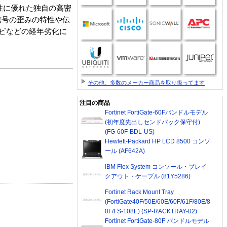
性に優れた独自の高密
信号の歪みの特性や伝
サビなどの経年劣化に
その他、多数のメーカー商品を取り扱ってます
注目の商品
Fortinet FortiGate-60Fバンドルモデル
(初年度先出しセンドバック保守付)
(FG-60F-BDL-US)
Hewlett-Packard HP LCD 8500 コンソ
ール (AF642A)
IBM Flex System コンソール・ブレイ
クアウト・ケーブル (81Y5286)
Fortinet Rack Mount Tray
(FortiGate40F/50E/60E/60F/61F/80E/8
0F/FS-108E) (SP-RACKTRAY-02)
Fortinet FortiGate-80F バンドルモデル