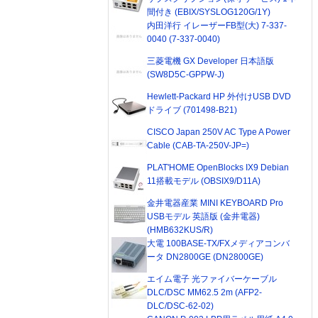
間付き (EBIX/SYSLOG120G/1Y)
内田洋行 イレーザーFB型(大) 7-337-
0040 (7-337-0040)
三菱電機 GX Developer 日本語版
(SW8D5C-GPPW-J)
Hewlett-Packard HP 外付けUSB DVD
ドライブ (701498-B21)
CISCO Japan 250V AC Type A Power
Cable (CAB-TA-250V-JP=)
PLAT'HOME OpenBlocks IX9 Debian
11搭載モデル (OBSIX9/D11A)
金井電器産業 MINI KEYBOARD Pro
USBモデル 英語版 (金井電器)
(HMB632KUS/R)
大電 100BASE-TX/FXメディアコンバ
ータ DN2800GE (DN2800GE)
エイム電子 光ファイバーケーブル
DLC/DSC MM62.5 2m (AFP2-
DLC/DSC-62-02)