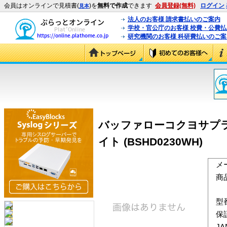
会員はオンラインで見積書(
)を
無料で作成
できます
会員登録(無料)
ログイン
見本
法人のお客様 請求書払いのご案内
学校・官公庁のお客様 校費・公費
研究機関のお客様 科研費払いのご案
バッファローコクヨサプライ 
イト (BSHD0230WH)
メ
商
型
保
J