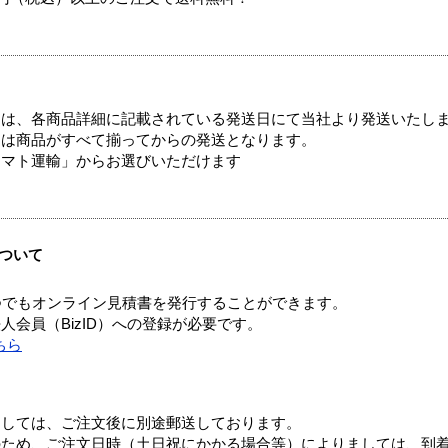
ては、各商品詳細に記載されている発送日にて当社より発送いたし
送は商品がすべて揃ってからの発送となります。
ヤマト運輸」からお選びいただけます
ついて
つでもオンライン見積書を発行することができます。
会員（BizID）への登録が必要です。
ちら
ましては、ご注文後に別途郵送しております。
のため、ご注文日時（土日祝にかかる場合等）によりましては、到