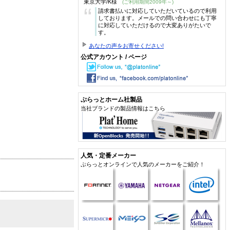
東京大学/K様
(ご利用期間2009年～)
“
請求書払いに対応していただいているので利用
しております。メールでの問い合わせにも丁寧
に対応していただけるので大変ありがたいで
す。
あなたの声をお寄せください!
公式アカウント / ページ
ぷらっとホーム社製品
当社ブランドの製品情報はこちら
人気・定番メーカー
ぷらっとオンラインで人気のメーカーをご紹介！