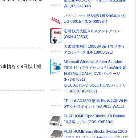
富士通 POS-Cサーマルロール紙(高保
存) (0722410-P)
パナソニック 感熱記録紙B4(6本入り)
UG-0001B4 (UG-0001B4)
応研 販売大臣 NX スタンドアロン
(OKN-423533)
大電 環境対応 1000BASE-T/X メディ
アコンバータ (DN1800SG2E)
Microsoft Windows Server Standard
の事情なく8日以上経
2019 16コアライセンス 64bitWin対応
日本語版 5CAL付 DVDパッケージ
(P73-07691)
IDEC AUTO-ID SOLUTIONS バッテリ
ー BP-007 (BP-007)
TP-Link AX1800 壁面埋め込み型 Wi-Fi
6アクセスポイント (EAP615-WALL)
PLAT'HOME OpenBlocks IX9 Debian
10搭載モデル (OBSIX9/D10A)
PLAT'HOME EasyBlocks Syslog 120G
サブスクリプション(保守サービス) 1年