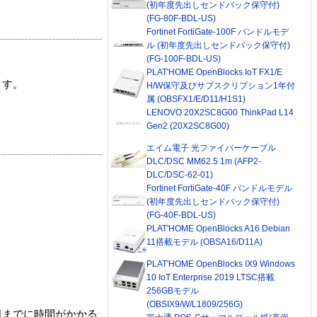
(初年度先出しセンドバック保守付)
(FG-80F-BDL-US)
Fortinet FortiGate-100F バンドルモデ
ル (初年度先出しセンドバック保守付)
(FG-100F-BDL-US)
PLAT'HOME OpenBlocks IoT FX1/E
ます。
H/W保守及びサブスクリプション1年付
属 (OBSFX1/E/D11/H1S1)
LENOVO 20X2SC8G00 ThinkPad L14
Gen2 (20X2SC8G00)
エイム電子 光ファイバーケーブル
DLC/DSC MM62.5 1m (AFP2-
DLC/DSC-62-01)
Fortinet FortiGate-40F バンドルモデル
(初年度先出しセンドバック保守付)
(FG-40F-BDL-US)
PLAT'HOME OpenBlocks A16 Debian
11搭載モデル (OBSA16/D11A)
PLAT'HOME OpenBlocks IX9 Windows
10 IoT Enterprise 2019 LTSC搭載
256GBモデル
(OBSIX9/W/L1809/256G)
着までに時間がかかる