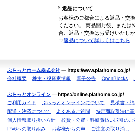
返品について
お客様のご都合による返品・交
ください。 商品開封後、または
合、返品・交換はお受けいたし
⇒
返品について詳しくはこちら
ぷらっとホーム株式会社
—
https://www.plathome.co.jp/
会社概要
株主・投資家情報
電子公告
OpenBlocks
ぷらっとオンライン
—
https://online.plathome.co.jp/
ご利用ガイド
ぷらっとオンラインについて
見積書・納
配送・決済について
よくあるご質問
特定商取引法に基
個人情報取り扱い方針
校費・公費・科研費払い取引のご
IPv6への取り組み
お客様からの声
ご注文の取り消し