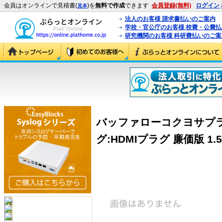
会員はオンラインで見積書(
)を
無料で作成
できます
会員登録(無料)
ログイン
見本
法人のお客様 請求書払いのご案内
学校・官公庁のお客様 校費・公費
研究機関のお客様 科研費払いのご案
バッファローコクヨサプライ
グ:HDMIプラグ 廉価版 1.5