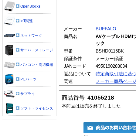
OpenBlocks
IoT関連
メーカー
BUFFALO
ネットワーク
商品名
AVケーブル HDMI
ック
サーバ・ストレージ
型番
BSHD0115BK
保証条件
メーカー保証
パソコン・周辺機器
JANコード
4950190283034
返品について
特定商取引法に基
PCパーツ
関連
メーカー商品ペー
サプライ
商品番号
41055218
本商品は販売を終了しました
ソフト・ライセンス