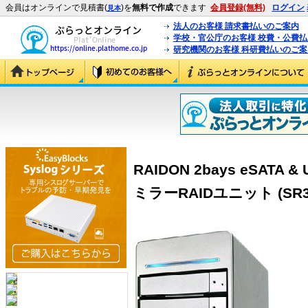
会員はオンラインで見積書(
)を
無料で作成
できます
会員登録(無料)
ログイン
見本
法人のお客様 請求書払いのご案内
学校・官公庁のお客様 校費・公費
研究機関のお客様 科研費払いのご案
RAIDON 2bays eSATA &
ミラーRAIDユニット (SR36