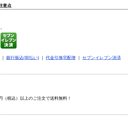
注意点
す。
｜
銀行振込(前払い)
｜
代金引換宅配便
｜
セブンイレブン決済
00円（税込）以上のご注文で送料無料！