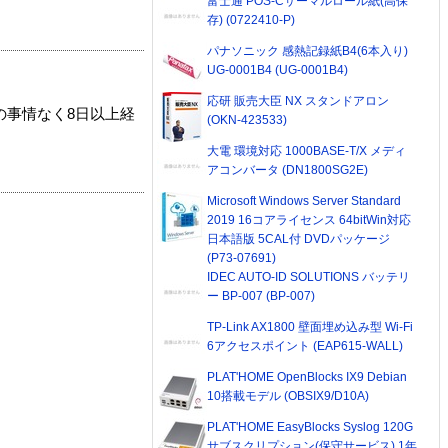
富士通 POS-Cサーマルロール紙(高保
存) (0722410-P)
パナソニック 感熱記録紙B4(6本入り)
UG-0001B4 (UG-0001B4)
応研 販売大臣 NX スタンドアロン
の事情なく8日以上経
(OKN-423533)
大電 環境対応 1000BASE-T/X メディ
アコンバータ (DN1800SG2E)
Microsoft Windows Server Standard
2019 16コアライセンス 64bitWin対応
日本語版 5CAL付 DVDパッケージ
(P73-07691)
IDEC AUTO-ID SOLUTIONS バッテリ
ー BP-007 (BP-007)
TP-Link AX1800 壁面埋め込み型 Wi-Fi
6アクセスポイント (EAP615-WALL)
PLAT'HOME OpenBlocks IX9 Debian
10搭載モデル (OBSIX9/D10A)
PLAT'HOME EasyBlocks Syslog 120G
サブスクリプション(保守サービス) 1年