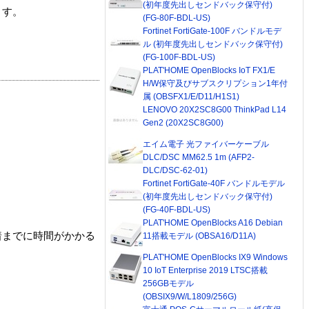
(初年度先出しセンドバック保守付)
ます。
(FG-80F-BDL-US)
Fortinet FortiGate-100F バンドルモデ
ル (初年度先出しセンドバック保守付)
(FG-100F-BDL-US)
PLAT'HOME OpenBlocks IoT FX1/E
H/W保守及びサブスクリプション1年付
属 (OBSFX1/E/D11/H1S1)
LENOVO 20X2SC8G00 ThinkPad L14
Gen2 (20X2SC8G00)
エイム電子 光ファイバーケーブル
DLC/DSC MM62.5 1m (AFP2-
DLC/DSC-62-01)
Fortinet FortiGate-40F バンドルモデル
(初年度先出しセンドバック保守付)
(FG-40F-BDL-US)
PLAT'HOME OpenBlocks A16 Debian
着までに時間がかかる
11搭載モデル (OBSA16/D11A)
PLAT'HOME OpenBlocks IX9 Windows
10 IoT Enterprise 2019 LTSC搭載
256GBモデル
(OBSIX9/W/L1809/256G)