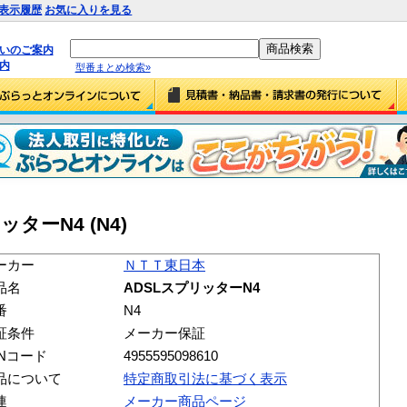
表示履歴
お気に入りを見る
払いのご案内
内
型番まとめ検索»
ターN4 (N4)
ーカー
ＮＴＴ東日本
品名
ADSLスプリッターN4
番
N4
証条件
メーカー保証
ANコード
4955595098610
品について
特定商取引法に基づく表示
連
メーカー商品ページ