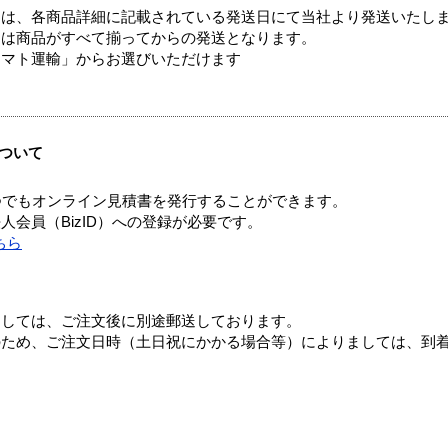
ては、各商品詳細に記載されている発送日にて当社より発送いたし
送は商品がすべて揃ってからの発送となります。
ヤマト運輸」からお選びいただけます
ついて
つでもオンライン見積書を発行することができます。
会員（BizID）への登録が必要です。
ちら
ましては、ご注文後に別途郵送しております。
のため、ご注文日時（土日祝にかかる場合等）によりましては、到