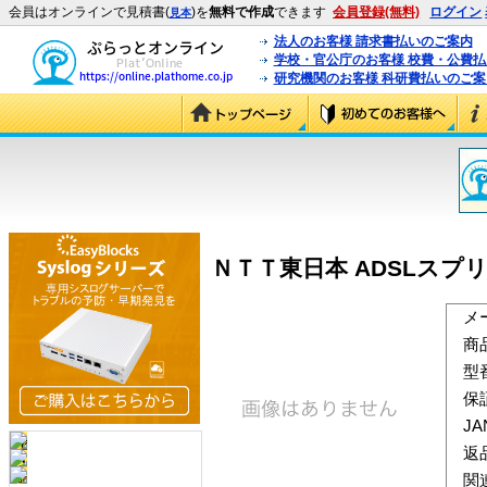
会員はオンラインで見積書(
)を
無料で作成
できます
会員登録(無料)
ログイン
見本
法人のお客様 請求書払いのご案内
学校・官公庁のお客様 校費・公費
研究機関のお客様 科研費払いのご案
ＮＴＴ東日本 ADSLスプリッ
メ
商
型
保
J
返
関