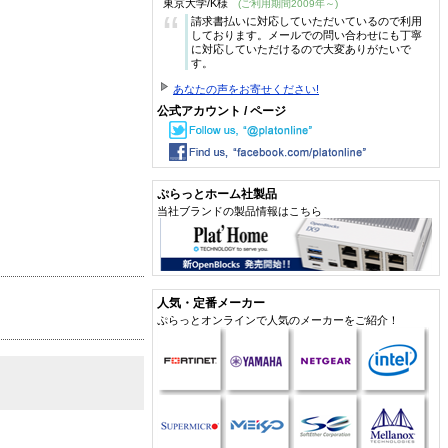
東京大学/K様
(ご利用期間2009年～)
“
請求書払いに対応していただいているので利用
しております。メールでの問い合わせにも丁寧
に対応していただけるので大変ありがたいで
す。
あなたの声をお寄せください!
公式アカウント / ページ
ぷらっとホーム社製品
当社ブランドの製品情報はこちら
人気・定番メーカー
ぷらっとオンラインで人気のメーカーをご紹介！