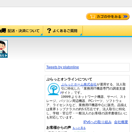
Tweets by platonline
ぷらっとオンラインについて
ぷらっとホーム株式会社
が運用する、法人取
引に特化した「業務用IT機器専門の調達支援
サイト」です。
1999年よりネットワーク機器、サーバ、スト
レージ、パソコン周辺機器、PCパーツ、ソフトウェ
ア、ライセンスなど、業務用IT機器中心に販売。品揃え
は業界トップクラスの約5.5万点です。法人取引に特化
し、学校・官公庁・一般法人のお客様の請求書後払いに
も対応しています。
IPv6への取り組み
会社概要
お客様からの声
もっと見る