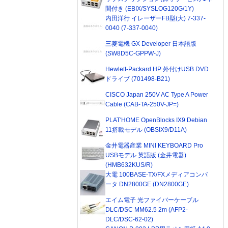
間付き (EBIX/SYSLOG120G/1Y)
内田洋行 イレーザーFB型(大) 7-337-
0040 (7-337-0040)
三菱電機 GX Developer 日本語版
(SW8D5C-GPPW-J)
Hewlett-Packard HP 外付けUSB DVD
ドライブ (701498-B21)
CISCO Japan 250V AC Type A Power
Cable (CAB-TA-250V-JP=)
PLAT'HOME OpenBlocks IX9 Debian
11搭載モデル (OBSIX9/D11A)
金井電器産業 MINI KEYBOARD Pro
USBモデル 英語版 (金井電器)
(HMB632KUS/R)
大電 100BASE-TX/FXメディアコンバ
ータ DN2800GE (DN2800GE)
エイム電子 光ファイバーケーブル
DLC/DSC MM62.5 2m (AFP2-
DLC/DSC-62-02)