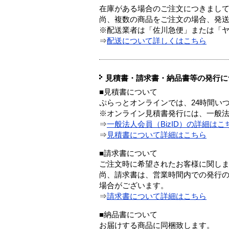
在庫がある場合のご注文につきまし
尚、複数の商品をご注文の場合、発
※配送業者は「佐川急便」または「
⇒
配送について詳しくはこちら
見積書・請求書・納品書等の発行に
■見積書について
ぷらっとオンラインでは、24時間い
※オンライン見積書発行には、一般法人
⇒
一般法人会員（BizID）の詳細はこ
⇒
見積書について詳細はこちら
■請求書について
ご注文時に希望されたお客様に関し
尚、請求書は、営業時間内での発行
場合がございます。
⇒
請求書について詳細はこちら
■納品書について
お届けする商品に同梱致します。