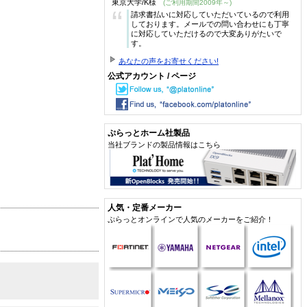
東京大学/K様
(ご利用期間2009年～)
“
請求書払いに対応していただいているので利用
しております。メールでの問い合わせにも丁寧
に対応していただけるので大変ありがたいで
す。
あなたの声をお寄せください!
公式アカウント / ページ
ぷらっとホーム社製品
当社ブランドの製品情報はこちら
人気・定番メーカー
ぷらっとオンラインで人気のメーカーをご紹介！