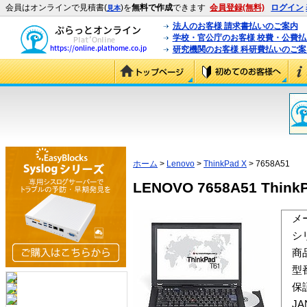
会員はオンラインで見積書(
)を
無料で作成
できます
会員登録(無料)
ログイン
見本
法人のお客様 請求書払いのご案内
学校・官公庁のお客様 校費・公費
研究機関のお客様 科研費払いのご案
ホーム
>
Lenovo
>
ThinkPad X
> 7658A51
LENOVO 7658A51 ThinkP
メ
シ
商
型
保
J