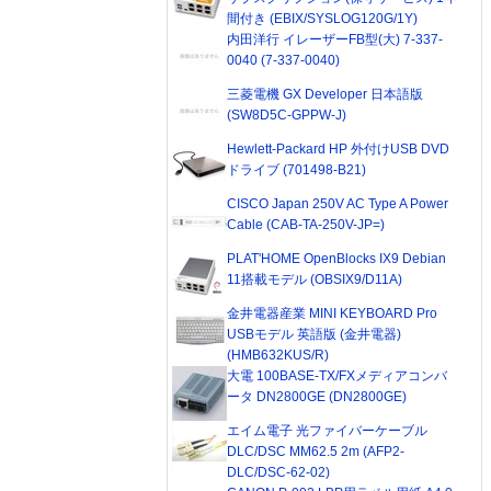
間付き (EBIX/SYSLOG120G/1Y)
内田洋行 イレーザーFB型(大) 7-337-
0040 (7-337-0040)
三菱電機 GX Developer 日本語版
(SW8D5C-GPPW-J)
Hewlett-Packard HP 外付けUSB DVD
ドライブ (701498-B21)
CISCO Japan 250V AC Type A Power
Cable (CAB-TA-250V-JP=)
PLAT'HOME OpenBlocks IX9 Debian
11搭載モデル (OBSIX9/D11A)
金井電器産業 MINI KEYBOARD Pro
USBモデル 英語版 (金井電器)
(HMB632KUS/R)
大電 100BASE-TX/FXメディアコンバ
ータ DN2800GE (DN2800GE)
エイム電子 光ファイバーケーブル
DLC/DSC MM62.5 2m (AFP2-
DLC/DSC-62-02)