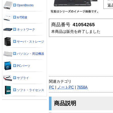
返
OpenBlocks
IoT関連
商品番号
41054265
ネットワーク
本商品は販売を終了しました
サーバ・ストレージ
パソコン・周辺機器
PCパーツ
サプライ
関連カテゴリ
PC
|
ノートPC
|
7658A
ソフト・ライセンス
商品説明