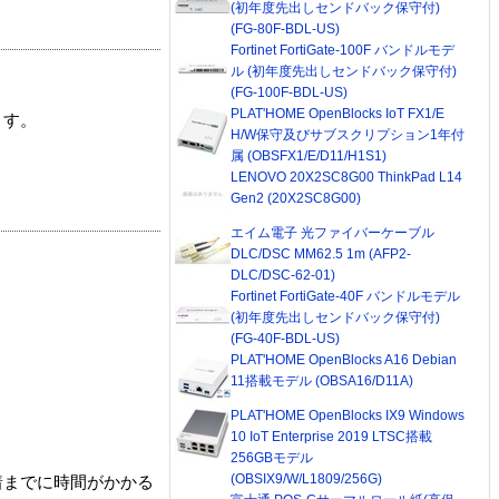
(初年度先出しセンドバック保守付)
(FG-80F-BDL-US)
Fortinet FortiGate-100F バンドルモデ
ル (初年度先出しセンドバック保守付)
(FG-100F-BDL-US)
PLAT'HOME OpenBlocks IoT FX1/E
ます。
H/W保守及びサブスクリプション1年付
属 (OBSFX1/E/D11/H1S1)
LENOVO 20X2SC8G00 ThinkPad L14
Gen2 (20X2SC8G00)
エイム電子 光ファイバーケーブル
DLC/DSC MM62.5 1m (AFP2-
DLC/DSC-62-01)
Fortinet FortiGate-40F バンドルモデル
(初年度先出しセンドバック保守付)
(FG-40F-BDL-US)
PLAT'HOME OpenBlocks A16 Debian
11搭載モデル (OBSA16/D11A)
PLAT'HOME OpenBlocks IX9 Windows
10 IoT Enterprise 2019 LTSC搭載
256GBモデル
(OBSIX9/W/L1809/256G)
着までに時間がかかる