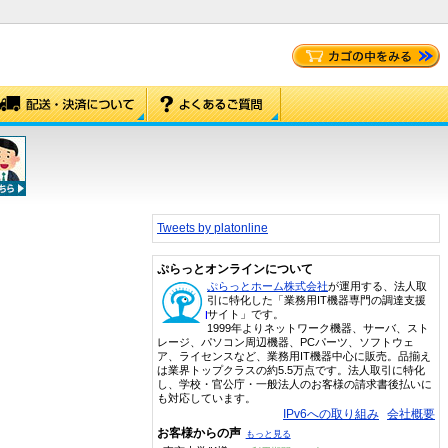
Tweets by platonline
ぷらっとオンラインについて
ぷらっとホーム株式会社
が運用する、法人取
引に特化した「業務用IT機器専門の調達支援
サイト」です。
1999年よりネットワーク機器、サーバ、スト
レージ、パソコン周辺機器、PCパーツ、ソフトウェ
ア、ライセンスなど、業務用IT機器中心に販売。品揃え
は業界トップクラスの約5.5万点です。法人取引に特化
し、学校・官公庁・一般法人のお客様の請求書後払いに
も対応しています。
IPv6への取り組み
会社概要
お客様からの声
もっと見る