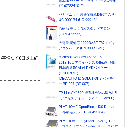
富士通 POS-Cサーマルロール紙(高保
存) (0722410-P)
パナソニック 感熱記録紙B4(6本入り)
UG-0001B4 (UG-0001B4)
応研 販売大臣 NX スタンドアロン
(OKN-423533)
大電 環境対応 1000BASE-T/X メディ
アコンバータ (DN1800SG2E)
Microsoft Windows Server Standard
の事情なく8日以上経
2019 16コアライセンス 64bitWin対応
日本語版 5CAL付 DVDパッケージ
(P73-07691)
IDEC AUTO-ID SOLUTIONS バッテリ
ー BP-007 (BP-007)
TP-Link AX1800 壁面埋め込み型 Wi-Fi
6アクセスポイント (EAP615-WALL)
PLAT'HOME OpenBlocks IX9 Debian
10搭載モデル (OBSIX9/D10A)
PLAT'HOME EasyBlocks Syslog 120G
サブスクリプション(保守サービス) 1年