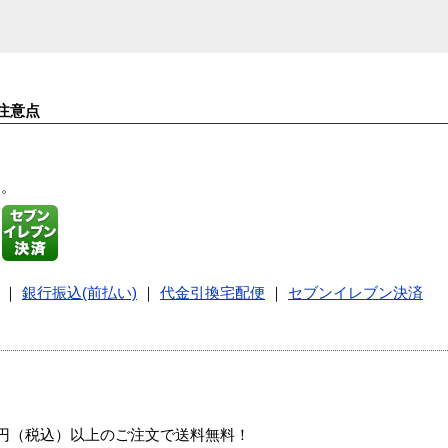
注意点
す。
｜
銀行振込(前払い)
｜
代金引換宅配便
｜
セブンイレブン決済
00円（税込）以上のご注文で送料無料！