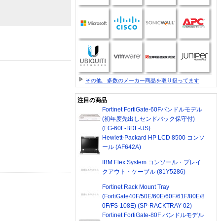
その他、多数のメーカー商品を取り扱ってます
注目の商品
Fortinet FortiGate-60Fバンドルモデル
(初年度先出しセンドバック保守付)
(FG-60F-BDL-US)
Hewlett-Packard HP LCD 8500 コンソ
ール (AF642A)
IBM Flex System コンソール・ブレイ
クアウト・ケーブル (81Y5286)
Fortinet Rack Mount Tray
(FortiGate40F/50E/60E/60F/61F/80E/8
0F/FS-108E) (SP-RACKTRAY-02)
Fortinet FortiGate-80F バンドルモデル