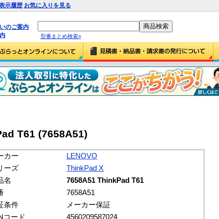
表示履歴
お気に入りを見る
払いのご案内
内
型番まとめ検索»
ad T61 (7658A51)
ーカー
LENOVO
リーズ
ThinkPad X
品名
7658A51 ThinkPad T61
番
7658A51
証条件
メーカー保証
ANコード
4560209587024