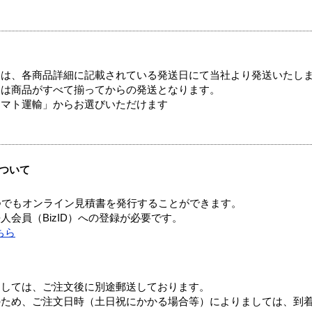
ては、各商品詳細に記載されている発送日にて当社より発送いたし
送は商品がすべて揃ってからの発送となります。
ヤマト運輸」からお選びいただけます
ついて
つでもオンライン見積書を発行することができます。
会員（BizID）への登録が必要です。
ちら
ましては、ご注文後に別途郵送しております。
のため、ご注文日時（土日祝にかかる場合等）によりましては、到