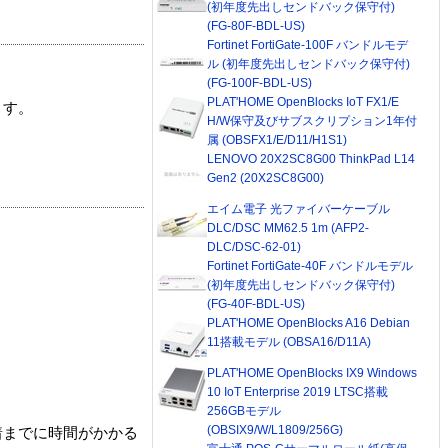
(初年度先出しセンドバック保守付)
(FG-80F-BDL-US)
Fortinet FortiGate-100F バンドルモデ
ル (初年度先出しセンドバック保守付)
(FG-100F-BDL-US)
PLAT'HOME OpenBlocks IoT FX1/E
ます。
H/W保守及びサブスクリプション1年付
属 (OBSFX1/E/D11/H1S1)
LENOVO 20X2SC8G00 ThinkPad L14
Gen2 (20X2SC8G00)
エイム電子 光ファイバーケーブル
DLC/DSC MM62.5 1m (AFP2-
DLC/DSC-62-01)
Fortinet FortiGate-40F バンドルモデル
(初年度先出しセンドバック保守付)
(FG-40F-BDL-US)
PLAT'HOME OpenBlocks A16 Debian
11搭載モデル (OBSA16/D11A)
PLAT'HOME OpenBlocks IX9 Windows
10 IoT Enterprise 2019 LTSC搭載
256GBモデル
(OBSIX9/W/L1809/256G)
着までに時間がかかる