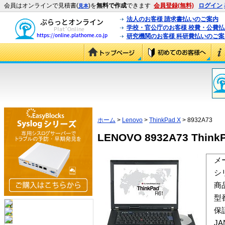
会員はオンラインで見積書(
)を
無料で作成
できます
会員登録(無料)
ログイン
見本
法人のお客様 請求書払いのご案内
学校・官公庁のお客様 校費・公費
研究機関のお客様 科研費払いのご案
ホーム
>
Lenovo
>
ThinkPad X
> 8932A73
LENOVO 8932A73 ThinkP
メ
シ
商
型
保
J