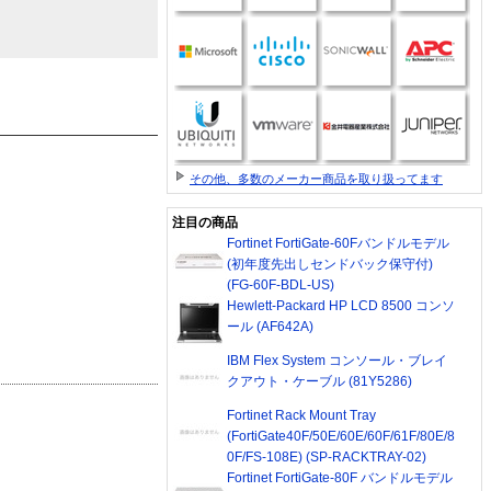
その他、多数のメーカー商品を取り扱ってます
注目の商品
Fortinet FortiGate-60Fバンドルモデル
(初年度先出しセンドバック保守付)
(FG-60F-BDL-US)
Hewlett-Packard HP LCD 8500 コンソ
ール (AF642A)
IBM Flex System コンソール・ブレイ
クアウト・ケーブル (81Y5286)
Fortinet Rack Mount Tray
(FortiGate40F/50E/60E/60F/61F/80E/8
0F/FS-108E) (SP-RACKTRAY-02)
Fortinet FortiGate-80F バンドルモデル