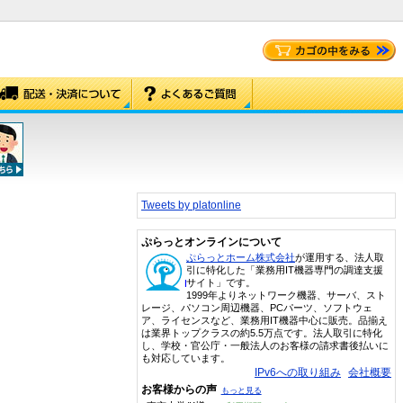
Tweets by platonline
ぷらっとオンラインについて
ぷらっとホーム株式会社
が運用する、法人取
引に特化した「業務用IT機器専門の調達支援
サイト」です。
1999年よりネットワーク機器、サーバ、スト
レージ、パソコン周辺機器、PCパーツ、ソフトウェ
ア、ライセンスなど、業務用IT機器中心に販売。品揃え
は業界トップクラスの約5.5万点です。法人取引に特化
し、学校・官公庁・一般法人のお客様の請求書後払いに
も対応しています。
IPv6への取り組み
会社概要
お客様からの声
もっと見る