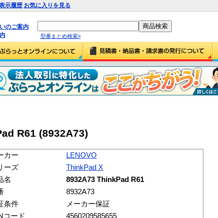
表示履歴
お気に入りを見る
払いのご案内
内
型番まとめ検索»
ad R61 (8932A73)
ーカー
LENOVO
リーズ
ThinkPad X
品名
8932A73 ThinkPad R61
番
8932A73
証条件
メーカー保証
ANコード
4560209585655