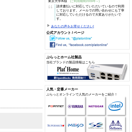
東京大学/K様
(ご利用期間2009年～)
“
請求書払いに対応していただいているので利用
しております。メールでの問い合わせにも丁寧
に対応していただけるので大変ありがたいで
す。
あなたの声をお寄せください!
公式アカウント / ページ
ぷらっとホーム社製品
当社ブランドの製品情報はこちら
人気・定番メーカー
ぷらっとオンラインで人気のメーカーをご紹介！