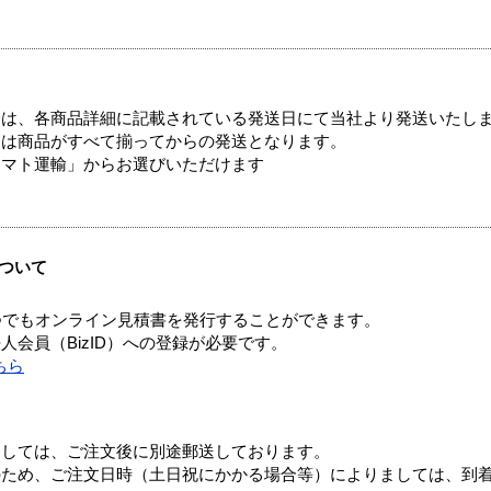
ては、各商品詳細に記載されている発送日にて当社より発送いたし
送は商品がすべて揃ってからの発送となります。
ヤマト運輸」からお選びいただけます
ついて
つでもオンライン見積書を発行することができます。
会員（BizID）への登録が必要です。
ちら
ましては、ご注文後に別途郵送しております。
のため、ご注文日時（土日祝にかかる場合等）によりましては、到