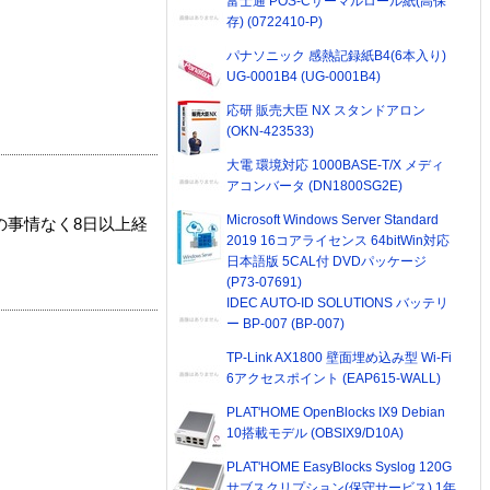
富士通 POS-Cサーマルロール紙(高保
存) (0722410-P)
パナソニック 感熱記録紙B4(6本入り)
UG-0001B4 (UG-0001B4)
応研 販売大臣 NX スタンドアロン
(OKN-423533)
大電 環境対応 1000BASE-T/X メディ
アコンバータ (DN1800SG2E)
Microsoft Windows Server Standard
の事情なく8日以上経
2019 16コアライセンス 64bitWin対応
日本語版 5CAL付 DVDパッケージ
(P73-07691)
IDEC AUTO-ID SOLUTIONS バッテリ
ー BP-007 (BP-007)
TP-Link AX1800 壁面埋め込み型 Wi-Fi
6アクセスポイント (EAP615-WALL)
PLAT'HOME OpenBlocks IX9 Debian
10搭載モデル (OBSIX9/D10A)
PLAT'HOME EasyBlocks Syslog 120G
サブスクリプション(保守サービス) 1年