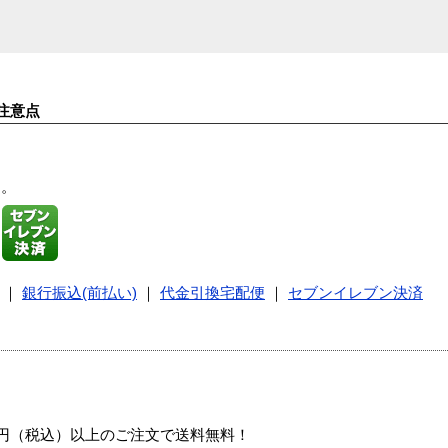
注意点
す。
｜
銀行振込(前払い)
｜
代金引換宅配便
｜
セブンイレブン決済
00円（税込）以上のご注文で送料無料！