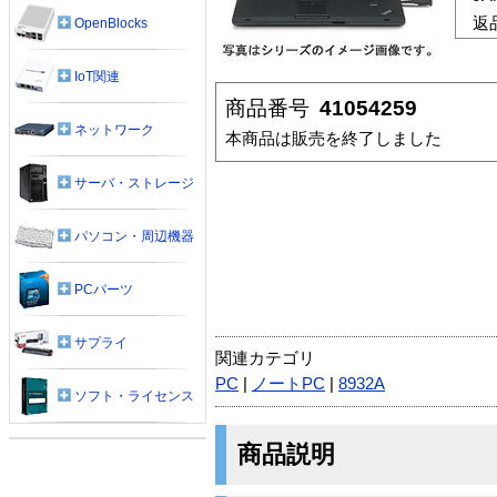
返
OpenBlocks
IoT関連
商品番号
41054259
ネットワーク
本商品は販売を終了しました
サーバ・ストレージ
パソコン・周辺機器
PCパーツ
サプライ
関連カテゴリ
PC
|
ノートPC
|
8932A
ソフト・ライセンス
商品説明