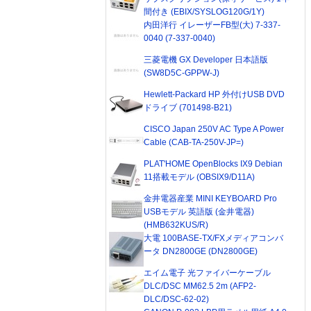
間付き (EBIX/SYSLOG120G/1Y)
内田洋行 イレーザーFB型(大) 7-337-
0040 (7-337-0040)
三菱電機 GX Developer 日本語版
(SW8D5C-GPPW-J)
Hewlett-Packard HP 外付けUSB DVD
ドライブ (701498-B21)
CISCO Japan 250V AC Type A Power
Cable (CAB-TA-250V-JP=)
PLAT'HOME OpenBlocks IX9 Debian
11搭載モデル (OBSIX9/D11A)
金井電器産業 MINI KEYBOARD Pro
USBモデル 英語版 (金井電器)
(HMB632KUS/R)
大電 100BASE-TX/FXメディアコンバ
ータ DN2800GE (DN2800GE)
エイム電子 光ファイバーケーブル
DLC/DSC MM62.5 2m (AFP2-
DLC/DSC-62-02)