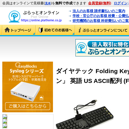
会員はオンラインで見積書(
)を
無料で作成
できます
会員登録(無料)
ログイン
見本
法人のお客様 請求書払いのご案内
学校・官公庁のお客様 校費・公費
研究機関のお客様 科研費払いのご案
ダイヤテック Folding Key
ン」 英語 US ASCII配列 (F