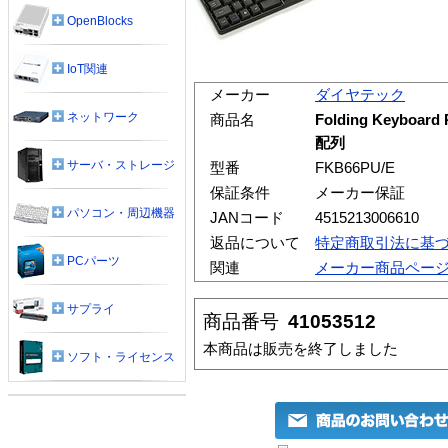
OpenBlocks
IoT関連
メーカー
ダイヤテック
ネットワーク
商品名
Folding Keyboar
配列
サーバ・ストレージ
型番
FKB66PU/E
保証条件
メーカー保証
パソコン・周辺機器
JANコード
4515213006610
返品について
特定商取引法に基
PCパーツ
関連
メーカー商品ペー
サプライ
商品番号
41053512
本商品は販売を終了しました
ソフト・ライセンス