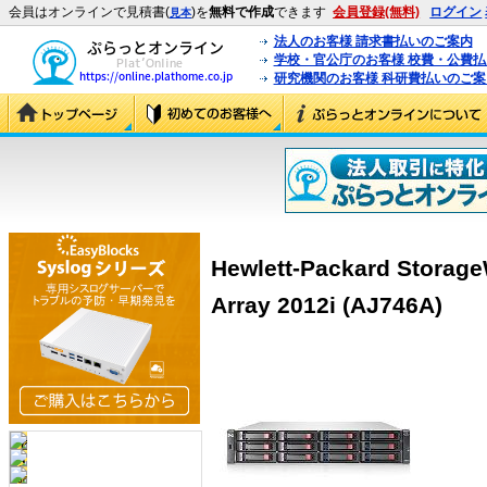
会員はオンラインで見積書(
)を
無料で作成
できます
会員登録(無料)
ログイン
見本
法人のお客様 請求書払いのご案内
学校・官公庁のお客様 校費・公費
研究機関のお客様 科研費払いのご案
Hewlett-Packard Storag
Array 2012i (AJ746A)