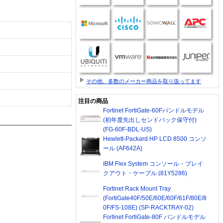
その他、多数のメーカー商品を取り扱ってます
注目の商品
Fortinet FortiGate-60Fバンドルモデル
(初年度先出しセンドバック保守付)
(FG-60F-BDL-US)
Hewlett-Packard HP LCD 8500 コンソ
ール (AF642A)
IBM Flex System コンソール・ブレイ
クアウト・ケーブル (81Y5286)
Fortinet Rack Mount Tray
(FortiGate40F/50E/60E/60F/61F/80E/8
0F/FS-108E) (SP-RACKTRAY-02)
Fortinet FortiGate-80F バンドルモデル