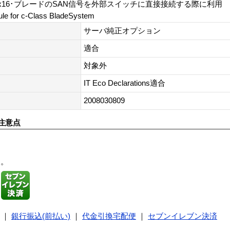
x16･ブレードのSAN信号を外部スイッチに直接接続する際に利用
le for c-Class BladeSystem
サーバ純正オプション
適合
対象外
IT Eco Declarations適合
2008030809
注意点
す。
｜
銀行振込(前払い)
｜
代金引換宅配便
｜
セブンイレブン決済