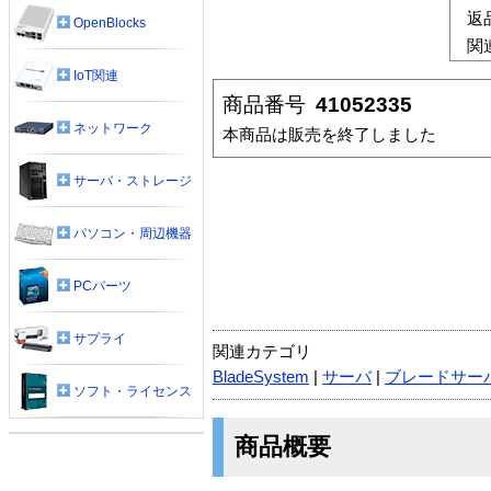
返
OpenBlocks
関
IoT関連
商品番号
41052335
ネットワーク
本商品は販売を終了しました
サーバ・ストレージ
パソコン・周辺機器
PCパーツ
サプライ
関連カテゴリ
BladeSystem
|
サーバ
|
ブレードサー
ソフト・ライセンス
商品概要