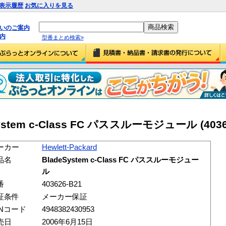
表示履歴
お気に入りを見る
払いのご案内
内
型番まとめ検索»
eSystem c-Class FC パススルーモジュール (4036
ーカー
Hewlett-Packard
品名
BladeSystem c-Class FC パススルーモジュー
ル
番
403626-B21
証条件
メーカー保証
ANコード
4948382430953
売日
2006年6月15日