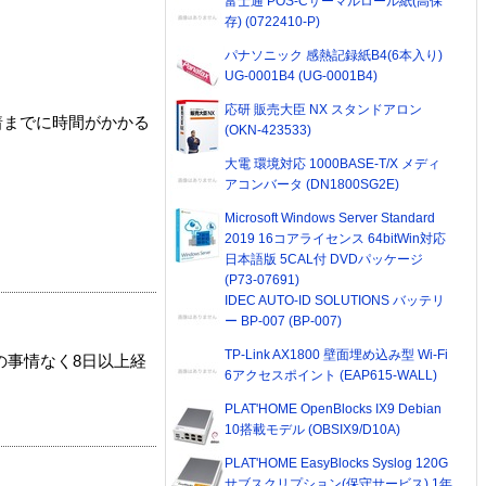
富士通 POS-Cサーマルロール紙(高保
存) (0722410-P)
パナソニック 感熱記録紙B4(6本入り)
UG-0001B4 (UG-0001B4)
応研 販売大臣 NX スタンドアロン
着までに時間がかかる
(OKN-423533)
大電 環境対応 1000BASE-T/X メディ
アコンバータ (DN1800SG2E)
Microsoft Windows Server Standard
2019 16コアライセンス 64bitWin対応
日本語版 5CAL付 DVDパッケージ
(P73-07691)
IDEC AUTO-ID SOLUTIONS バッテリ
ー BP-007 (BP-007)
TP-Link AX1800 壁面埋め込み型 Wi-Fi
の事情なく8日以上経
6アクセスポイント (EAP615-WALL)
PLAT'HOME OpenBlocks IX9 Debian
10搭載モデル (OBSIX9/D10A)
PLAT'HOME EasyBlocks Syslog 120G
サブスクリプション(保守サービス) 1年