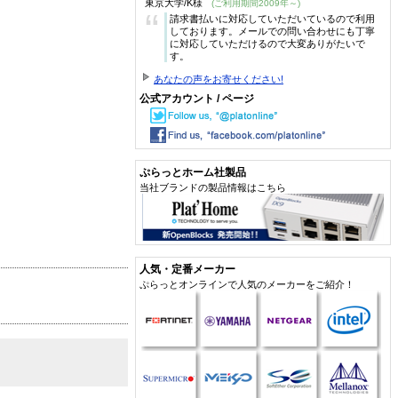
東京大学/K様
(ご利用期間2009年～)
“
請求書払いに対応していただいているので利用
しております。メールでの問い合わせにも丁寧
に対応していただけるので大変ありがたいで
す。
あなたの声をお寄せください!
公式アカウント / ページ
ぷらっとホーム社製品
当社ブランドの製品情報はこちら
人気・定番メーカー
ぷらっとオンラインで人気のメーカーをご紹介！