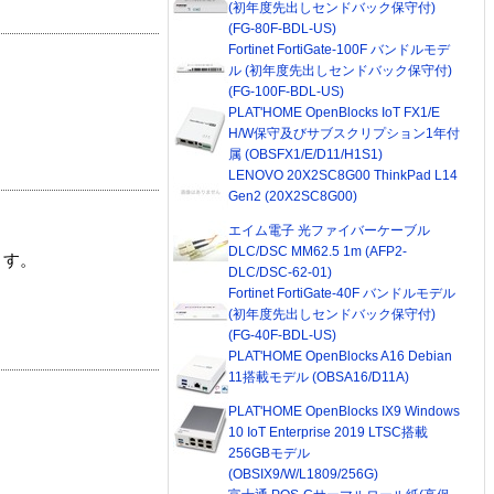
(初年度先出しセンドバック保守付)
(FG-80F-BDL-US)
Fortinet FortiGate-100F バンドルモデ
ル (初年度先出しセンドバック保守付)
(FG-100F-BDL-US)
PLAT'HOME OpenBlocks IoT FX1/E
H/W保守及びサブスクリプション1年付
属 (OBSFX1/E/D11/H1S1)
LENOVO 20X2SC8G00 ThinkPad L14
Gen2 (20X2SC8G00)
エイム電子 光ファイバーケーブル
DLC/DSC MM62.5 1m (AFP2-
ます。
DLC/DSC-62-01)
Fortinet FortiGate-40F バンドルモデル
(初年度先出しセンドバック保守付)
(FG-40F-BDL-US)
PLAT'HOME OpenBlocks A16 Debian
11搭載モデル (OBSA16/D11A)
PLAT'HOME OpenBlocks IX9 Windows
10 IoT Enterprise 2019 LTSC搭載
256GBモデル
(OBSIX9/W/L1809/256G)