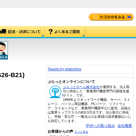
Tweets by platonline
26-B21)
ぷらっとオンラインについて
ぷらっとホーム株式会社
が運用する、法人取
引に特化した「業務用IT機器専門の調達支援
サイト」です。
1999年よりネットワーク機器、サーバ、スト
レージ、パソコン周辺機器、PCパーツ、ソフトウェ
ア、ライセンスなど、業務用IT機器中心に販売。品揃え
は業界トップクラスの約5.5万点です。法人取引に特化
し、学校・官公庁・一般法人のお客様の請求書後払いに
も対応しています。
IPv6への取り組み
会社概要
お客様からの声
もっと見る