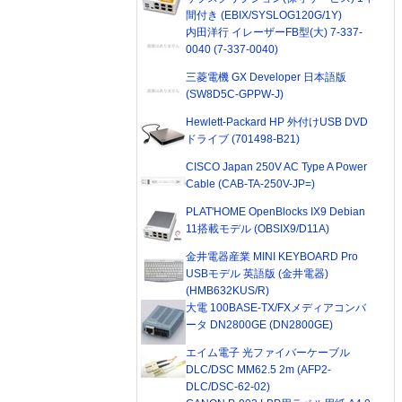
間付き (EBIX/SYSLOG120G/1Y)
内田洋行 イレーザーFB型(大) 7-337-
0040 (7-337-0040)
三菱電機 GX Developer 日本語版
(SW8D5C-GPPW-J)
Hewlett-Packard HP 外付けUSB DVD
ドライブ (701498-B21)
CISCO Japan 250V AC Type A Power
Cable (CAB-TA-250V-JP=)
PLAT'HOME OpenBlocks IX9 Debian
11搭載モデル (OBSIX9/D11A)
金井電器産業 MINI KEYBOARD Pro
USBモデル 英語版 (金井電器)
(HMB632KUS/R)
大電 100BASE-TX/FXメディアコンバ
ータ DN2800GE (DN2800GE)
エイム電子 光ファイバーケーブル
DLC/DSC MM62.5 2m (AFP2-
DLC/DSC-62-02)