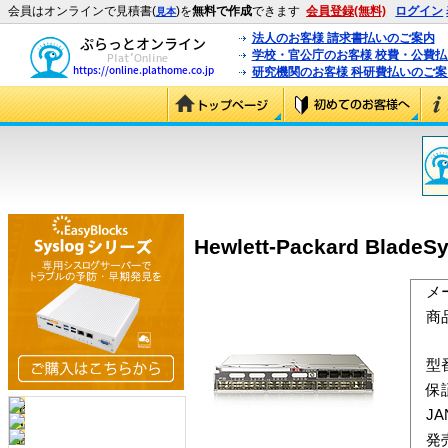
会員はオンラインで見積書(
)を
無料で作成
できます
会員登録(無料)
ログイン
見本
法人のお客様 請求書払いのご案内
学校・官公庁のお客様 校費・公費
研究機関のお客様 科研費払いのご案
Hewlett-Packard Blad
メ
商
型
保
J
発