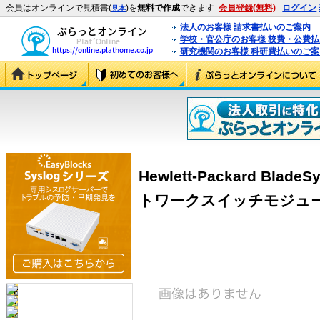
会員はオンラインで見積書(
)を
無料で作成
できます
会員登録(無料)
ログイン
見本
法人のお客様 請求書払いのご案内
学校・官公庁のお客様 校費・公費
研究機関のお客様 科研費払いのご案
Hewlett-Packard Blade
トワークスイッチモジュール (