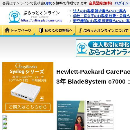
会員はオンラインで見積書(
)を
無料で作成
できます
会員登録(無料)
ログイン
見本
法人のお客様 請求書払いのご案内
学校・官公庁のお客様 校費・公費
研究機関のお客様 科研費払いのご案
Hewlett-Packard Ca
3年 BladeSystem c700