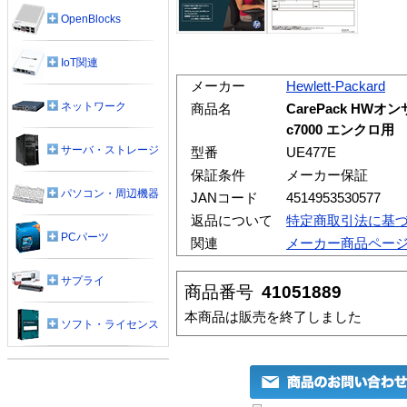
OpenBlocks
IoT関連
メーカー
Hewlett-Packard
ネットワーク
商品名
CarePack HWオン
c7000 エンクロ用
サーバ・ストレージ
型番
UE477E
保証条件
メーカー保証
パソコン・周辺機器
JANコード
4514953530577
返品について
特定商取引法に基
PCパーツ
関連
メーカー商品ペー
サプライ
商品番号
41051889
本商品は販売を終了しました
ソフト・ライセンス