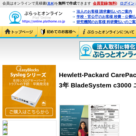
会員はオンラインで見積書(
)を
無料で作成
できます
会員登録(無料)
ログイン
見本
法人のお客様 請求書払いのご案内
学校・官公庁のお客様 校費・公費
研究機関のお客様 科研費払いのご案
Hewlett-Packard Ca
3年 BladeSystem c300