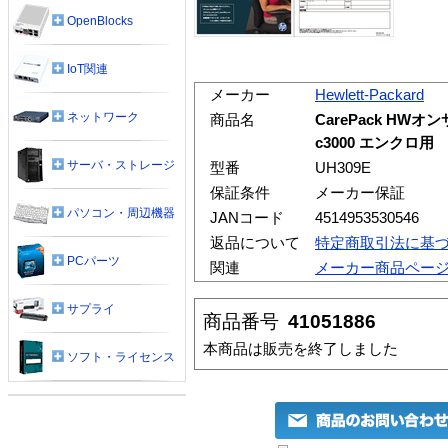
OpenBlocks
IoT関連
メーカー
Hewlett-Packard
ネットワーク
商品名
CarePack HWオン
c3000 エンクロ用
サーバ・ストレージ
型番
UH309E
保証条件
メーカー保証
パソコン・周辺機器
JANコード
4514953530546
返品について
特定商取引法に基
PCパーツ
関連
メーカー商品ペー
サプライ
商品番号
41051886
本商品は販売を終了しました
ソフト・ライセンス