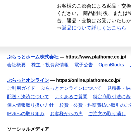
お客様のご都合による返品・交
ください。 商品開封後、または
合、返品・交換はお受けいたし
⇒
返品について詳しくはこちら
ぷらっとホーム株式会社
—
https://www.plathome.co.jp/
会社概要
株主・投資家情報
電子公告
OpenBlocks
ぷらっとオンライン
—
https://online.plathome.co.jp/
ご利用ガイド
ぷらっとオンラインについて
見積書・納
配送・決済について
よくあるご質問
特定商取引法に基
個人情報取り扱い方針
校費・公費・科研費払い取引のご
IPv6への取り組み
お客様からの声
ご注文の取り消し
ソーシャルメディア