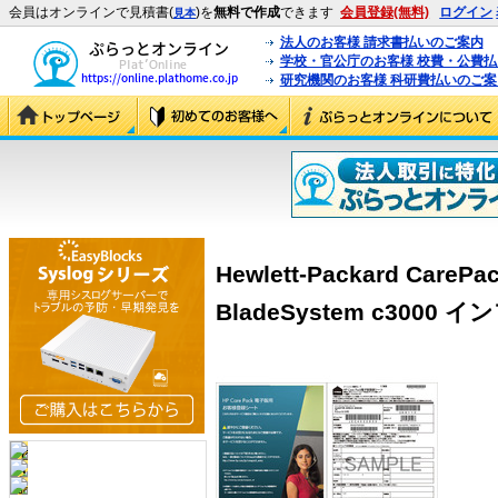
会員はオンラインで見積書(
)を
無料で作成
できます
会員登録(無料)
ログイン
見本
法人のお客様 請求書払いのご案内
学校・官公庁のお客様 校費・公費
研究機関のお客様 科研費払いのご案
Hewlett-Packard Ca
BladeSystem c3000