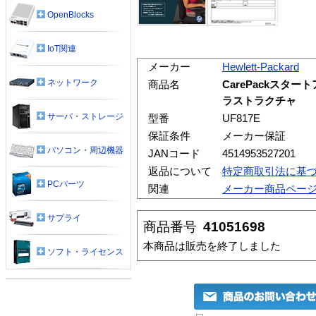
OpenBlocks
IoT関連
メーカー
Hewlett-Packard
ネットワーク
商品名
CarePackスタートア
ラストラクチャ
サーバ・ストレージ
型番
UF817E
保証条件
メーカー保証
パソコン・周辺機器
JANコード
4514953527201
返品について
特定商取引法に基
PCパーツ
関連
メーカー商品ペー
サプライ
商品番号
41051698
本商品は販売を終了しました
ソフト・ライセンス