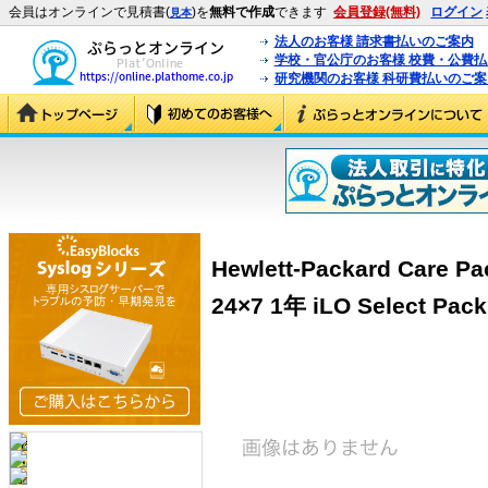
会員はオンラインで見積書(
)を
無料で作成
できます
会員登録(無料)
ログイン
見本
法人のお客様 請求書払いのご案内
学校・官公庁のお客様 校費・公費
研究機関のお客様 科研費払いのご案
Hewlett-Packard Ca
24×7 1年 iLO Select Pac