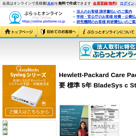
会員はオンラインで見積書(
)を
無料で作成
できます
会員登録(無料)
ログイン
見本
法人のお客様 請求書払いのご案内
学校・官公庁のお客様 校費・公費
研究機関のお客様 科研費払いのご案
Hewlett-Packard Ca
要 標準 5年 BladeSys c St