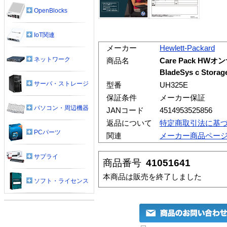
OpenBlocks
IoT関連
メーカー
Hewlett-Packard
ネットワーク
商品名
Care Pack HW
BladeSys c Stora
サーバ・ストレージ
型番
UH325E
保証条件
メーカー保証
パソコン・周辺機器
JANコード
4514953525856
返品について
特定商取引法に基
PCパーツ
関連
メーカー商品ペー
サプライ
商品番号
41051641
本商品は販売を終了しました
ソフト・ライセンス