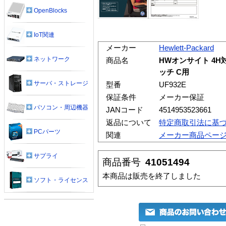
OpenBlocks
IoT関連
メーカー
Hewlett-Packard
ネットワーク
商品名
HWオンサイト 4H対応
ッチ C用
サーバ・ストレージ
型番
UF932E
保証条件
メーカー保証
パソコン・周辺機器
JANコード
4514953523661
返品について
特定商取引法に基
PCパーツ
関連
メーカー商品ペー
サプライ
商品番号
41051494
本商品は販売を終了しました
ソフト・ライセンス