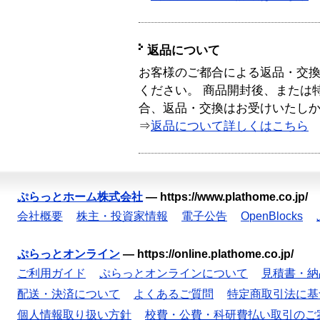
返品について
お客様のご都合による返品・交
ください。 商品開封後、または
合、返品・交換はお受けいたし
⇒
返品について詳しくはこちら
ぷらっとホーム株式会社
—
https://www.plathome.co.jp/
会社概要
株主・投資家情報
電子公告
OpenBlocks
ぷらっとオンライン
—
https://online.plathome.co.jp/
ご利用ガイド
ぷらっとオンラインについて
見積書・納
配送・決済について
よくあるご質問
特定商取引法に基
個人情報取り扱い方針
校費・公費・科研費払い取引のご