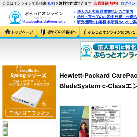
会員はオンラインで見積書(
)を
無料で作成
できます
会員登録(無料)
ログイン
見本
法人のお客様 請求書払いのご案内
学校・官公庁のお客様 校費・公費
研究機関のお客様 科研費払いのご案
Hewlett-Packard Ca
BladeSystem c-Clas