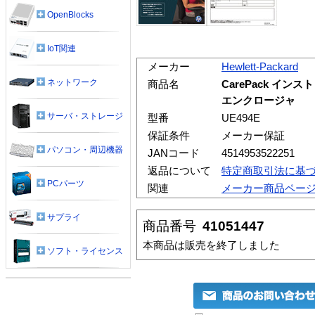
OpenBlocks
IoT関連
メーカー
Hewlett-Packard
ネットワーク
商品名
CarePack インストレ
エンクロージャ
サーバ・ストレージ
型番
UE494E
保証条件
メーカー保証
パソコン・周辺機器
JANコード
4514953522251
返品について
特定商取引法に基
PCパーツ
関連
メーカー商品ペー
サプライ
商品番号
41051447
本商品は販売を終了しました
ソフト・ライセンス