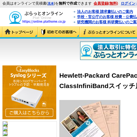
会員はオンラインで見積書(
)を
無料で作成
できます
会員登録(無料)
ログイン
見本
法人のお客様 請求書払いのご案内
学校・官公庁のお客様 校費・公費
研究機関のお客様 科研費払いのご案
Hewlett-Packard CarePa
ClassInfiniBandスイッチ