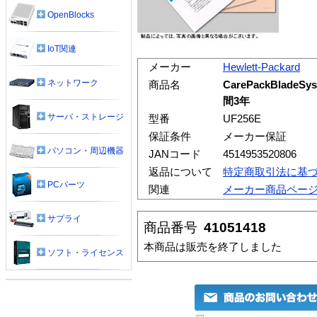
OpenBlocks
IoT関連
メーカー
Hewlett-Packard
ネットワーク
商品名
CarePackBladeSy
間3年
サーバ・ストレージ
型番
UF256E
保証条件
メーカー保証
パソコン・周辺機器
JANコード
4514953520806
返品について
特定商取引法に基
PCパーツ
関連
メーカー商品ペー
サプライ
商品番号
41051418
本商品は販売を終了しました
ソフト・ライセンス