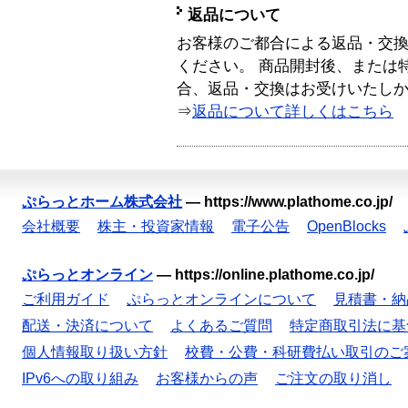
返品について
お客様のご都合による返品・交
ください。 商品開封後、または
合、返品・交換はお受けいたし
⇒
返品について詳しくはこちら
ぷらっとホーム株式会社
—
https://www.plathome.co.jp/
会社概要
株主・投資家情報
電子公告
OpenBlocks
ぷらっとオンライン
—
https://online.plathome.co.jp/
ご利用ガイド
ぷらっとオンラインについて
見積書・納
配送・決済について
よくあるご質問
特定商取引法に基
個人情報取り扱い方針
校費・公費・科研費払い取引のご
IPv6への取り組み
お客様からの声
ご注文の取り消し