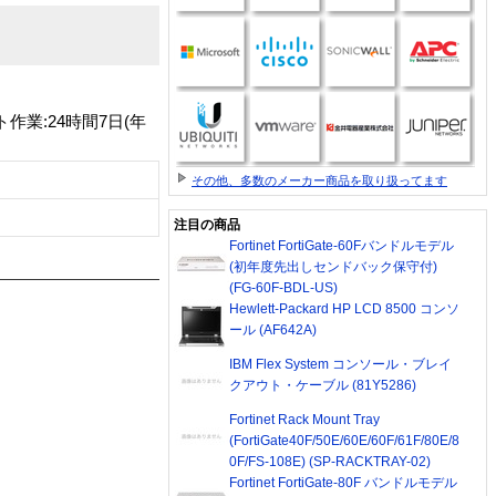
業:24時間7日(年
その他、多数のメーカー商品を取り扱ってます
注目の商品
Fortinet FortiGate-60Fバンドルモデル
(初年度先出しセンドバック保守付)
(FG-60F-BDL-US)
Hewlett-Packard HP LCD 8500 コンソ
ール (AF642A)
IBM Flex System コンソール・ブレイ
クアウト・ケーブル (81Y5286)
Fortinet Rack Mount Tray
(FortiGate40F/50E/60E/60F/61F/80E/8
0F/FS-108E) (SP-RACKTRAY-02)
Fortinet FortiGate-80F バンドルモデル