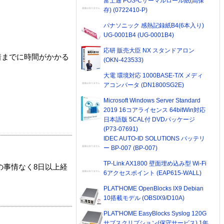
富士通 POS-Cサーマルロール紙(高保
存) (0722410-P)
パナソニック 感熱記録紙B4(6本入り)
UG-0001B4 (UG-0001B4)
応研 販売大臣 NX スタンドアロン
着までに時間がかかる
(OKN-423533)
大電 環境対応 1000BASE-T/X メディ
アコンバータ (DN1800SG2E)
Microsoft Windows Server Standard
2019 16コアライセンス 64bitWin対応
日本語版 5CAL付 DVDパッケージ
(P73-07691)
IDEC AUTO-ID SOLUTIONS バッテリ
ー BP-007 (BP-007)
TP-Link AX1800 壁面埋め込み型 Wi-Fi
の事情なく8日以上経
6アクセスポイント (EAP615-WALL)
PLAT'HOME OpenBlocks IX9 Debian
10搭載モデル (OBSIX9/D10A)
PLAT'HOME EasyBlocks Syslog 120G
サブスクリプション(保守サービス) 1年