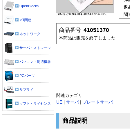
OpenBlocks
返
関
IoT関連
商品番号
41051370
ネットワーク
本商品は販売を終了しました
サーバ・ストレージ
パソコン・周辺機器
PCパーツ
サプライ
関連カテゴリ
UE
|
サーバ
|
ブレードサーバ
ソフト・ライセンス
商品説明