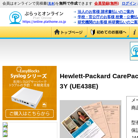
会員はオンラインで見積書(
)を
無料で作成
できます
会員登録(無料)
ログイン
見本
法人のお客様 請求書払いのご案内
学校・官公庁のお客様 校費・公費
研究機関のお客様 科研費払いのご案
Hewlett-Packard Car
3Y (UE438E)
メ
商
型
保
J