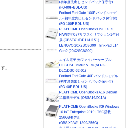
(初年度先出しセンドバック保守付)
(FG-80F-BDL-US)
Fortinet FortiGate-100F バンドルモデ
ル (初年度先出しセンドバック保守付)
(FG-100F-BDL-US)
PLAT'HOME OpenBlocks IoT FX1/E
H/W保守及びサブスクリプション1年付
属 (OBSFX1/E/D11/H1S1)
LENOVO 20X2SC8G00 ThinkPad L14
Gen2 (20X2SC8G00)
エイム電子 光ファイバーケーブル
DLC/DSC MM62.5 1m (AFP2-
ます。
DLC/DSC-62-01)
Fortinet FortiGate-40F バンドルモデル
(初年度先出しセンドバック保守付)
(FG-40F-BDL-US)
PLAT'HOME OpenBlocks A16 Debian
11搭載モデル (OBSA16/D11A)
PLAT'HOME OpenBlocks IX9 Windows
10 IoT Enterprise 2019 LTSC搭載
256GBモデル
(OBSIX9/W/L1809/256G)