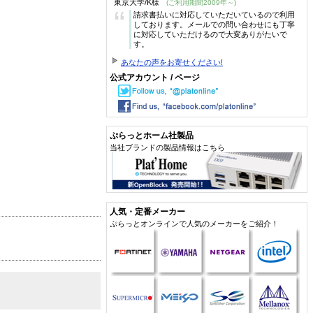
東京大学/K様
(ご利用期間2009年～)
“
請求書払いに対応していただいているので利用
しております。メールでの問い合わせにも丁寧
に対応していただけるので大変ありがたいで
す。
あなたの声をお寄せください!
公式アカウント / ページ
ぷらっとホーム社製品
当社ブランドの製品情報はこちら
人気・定番メーカー
ぷらっとオンラインで人気のメーカーをご紹介！