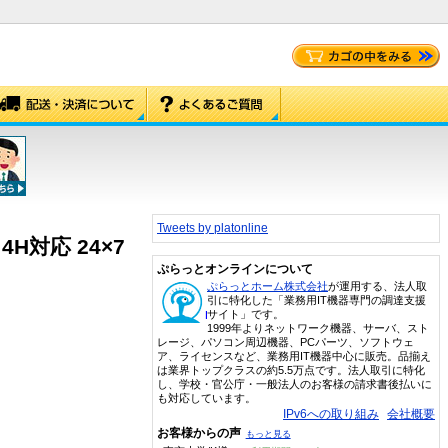
Tweets by platonline
 4H対応 24×7
ぷらっとオンラインについて
ぷらっとホーム株式会社
が運用する、法人取
引に特化した「業務用IT機器専門の調達支援
サイト」です。
1999年よりネットワーク機器、サーバ、スト
レージ、パソコン周辺機器、PCパーツ、ソフトウェ
ア、ライセンスなど、業務用IT機器中心に販売。品揃え
は業界トップクラスの約5.5万点です。法人取引に特化
し、学校・官公庁・一般法人のお客様の請求書後払いに
も対応しています。
IPv6への取り組み
会社概要
お客様からの声
もっと見る