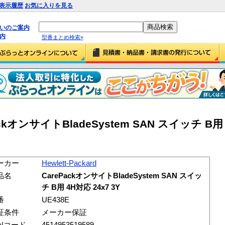
表示履歴
お気に入りを見る
払いのご案内
内
型番まとめ検索»
ePackオンサイトBladeSystem SAN スイッチ B用
ーカー
Hewlett-Packard
品名
CarePackオンサイトBladeSystem SAN スイッ
チ B用 4H対応 24x7 3Y
番
UE438E
証条件
メーカー保証
ANコード
4514953519589