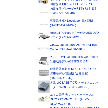
間付き (EBIX/SYSLOG120G/1Y)
内田洋行 イレーザーFB型(大) 7-337-
0040 (7-337-0040)
三菱電機 GX Developer 日本語版
(SW8D5C-GPPW-J)
Hewlett-Packard HP 外付けUSB DVD
ドライブ (701498-B21)
CISCO Japan 250V AC Type A Power
Cable (CAB-TA-250V-JP=)
PLAT'HOME OpenBlocks IX9 Debian
11搭載モデル (OBSIX9/D11A)
金井電器産業 MINI KEYBOARD Pro
USBモデル 英語版 (金井電器)
(HMB632KUS/R)
大電 100BASE-TX/FXメディアコンバ
ータ DN2800GE (DN2800GE)
エイム電子 光ファイバーケーブル
DLC/DSC MM62.5 2m (AFP2-
DLC/DSC-62-02)