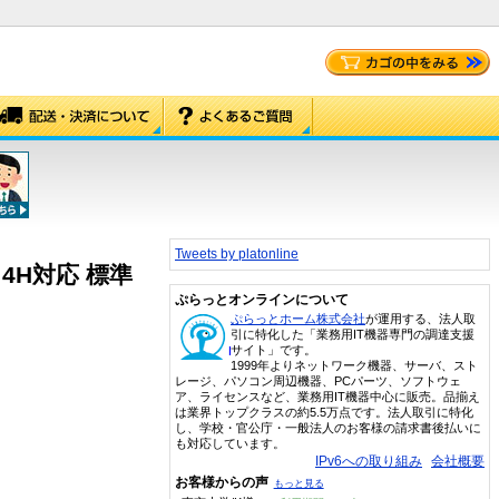
Tweets by platonline
用 4H対応 標準
ぷらっとオンラインについて
ぷらっとホーム株式会社
が運用する、法人取
引に特化した「業務用IT機器専門の調達支援
サイト」です。
1999年よりネットワーク機器、サーバ、スト
レージ、パソコン周辺機器、PCパーツ、ソフトウェ
ア、ライセンスなど、業務用IT機器中心に販売。品揃え
は業界トップクラスの約5.5万点です。法人取引に特化
し、学校・官公庁・一般法人のお客様の請求書後払いに
も対応しています。
IPv6への取り組み
会社概要
お客様からの声
もっと見る