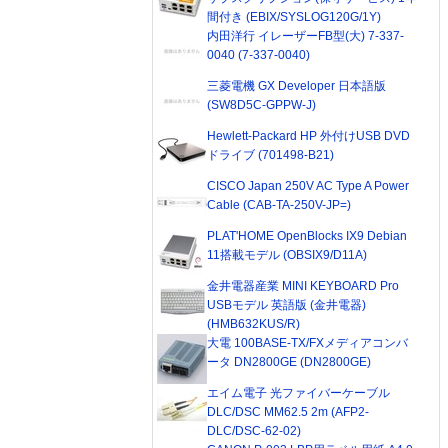
間付き (EBIX/SYSLOG120G/1Y)
内田洋行 イレーザーFB型(大) 7-337-
0040 (7-337-0040)
三菱電機 GX Developer 日本語版
(SW8D5C-GPPW-J)
Hewlett-Packard HP 外付けUSB DVD
ドライブ (701498-B21)
CISCO Japan 250V AC Type A Power
Cable (CAB-TA-250V-JP=)
PLAT'HOME OpenBlocks IX9 Debian
11搭載モデル (OBSIX9/D11A)
金井電器産業 MINI KEYBOARD Pro
USBモデル 英語版 (金井電器)
(HMB632KUS/R)
大電 100BASE-TX/FXメディアコンバ
ータ DN2800GE (DN2800GE)
エイム電子 光ファイバーケーブル
DLC/DSC MM62.5 2m (AFP2-
DLC/DSC-62-02)