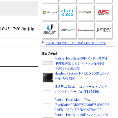
-17:30 (年末年
その他、多数のメーカー商品を取り扱ってます
注目の商品
Fortinet FortiGate-60Fバンドルモデル
(初年度先出しセンドバック保守付)
(FG-60F-BDL-US)
Hewlett-Packard HP LCD 8500 コンソ
ール (AF642A)
IBM Flex System コンソール・ブレイ
クアウト・ケーブル (81Y5286)
Fortinet Rack Mount Tray
(FortiGate40F/50E/60E/60F/61F/80E/8
0F/FS-108E) (SP-RACKTRAY-02)
Fortinet FortiGate-80F バンドルモデル