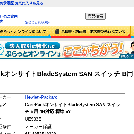
表示履歴
お気に入りを見る
払いのご案内
内
型番まとめ検索»
rePackオンサイトBladeSystem SAN スイッチ B
ーカー
Hewlett-Packard
品名
CarePackオンサイトBladeSystem SAN スイッ
チ B用 4H対応 標準 5Y
番
UE933E
証条件
メーカー保証
ANコード
4514953519329