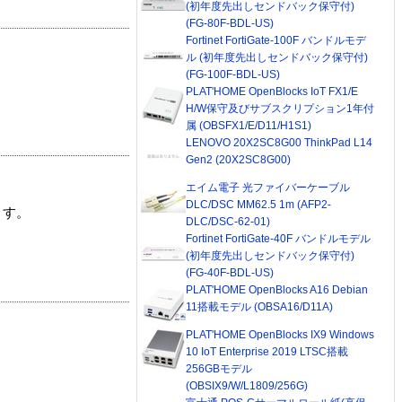
(初年度先出しセンドバック保守付)
(FG-80F-BDL-US)
Fortinet FortiGate-100F バンドルモデ
ル (初年度先出しセンドバック保守付)
(FG-100F-BDL-US)
PLAT'HOME OpenBlocks IoT FX1/E
H/W保守及びサブスクリプション1年付
属 (OBSFX1/E/D11/H1S1)
LENOVO 20X2SC8G00 ThinkPad L14
Gen2 (20X2SC8G00)
エイム電子 光ファイバーケーブル
DLC/DSC MM62.5 1m (AFP2-
ます。
DLC/DSC-62-01)
Fortinet FortiGate-40F バンドルモデル
(初年度先出しセンドバック保守付)
(FG-40F-BDL-US)
PLAT'HOME OpenBlocks A16 Debian
11搭載モデル (OBSA16/D11A)
PLAT'HOME OpenBlocks IX9 Windows
10 IoT Enterprise 2019 LTSC搭載
256GBモデル
(OBSIX9/W/L1809/256G)