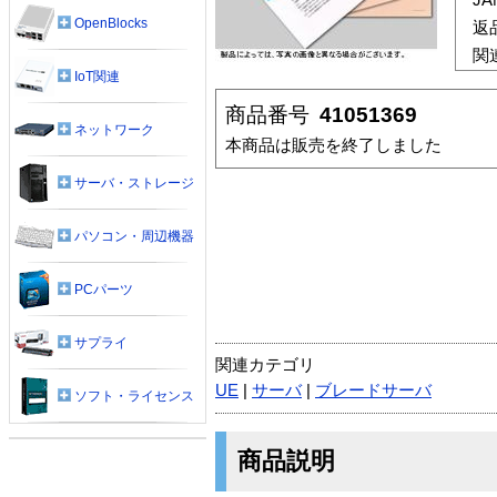
OpenBlocks
返
関
IoT関連
商品番号
41051369
ネットワーク
本商品は販売を終了しました
サーバ・ストレージ
パソコン・周辺機器
PCパーツ
サプライ
関連カテゴリ
UE
|
サーバ
|
ブレードサーバ
ソフト・ライセンス
商品説明