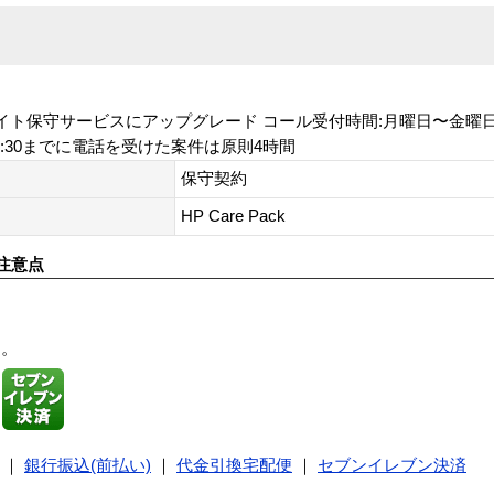
保守サービスにアップグレード コール受付時間:月曜日〜金曜日 8:45
7:30までに電話を受けた案件は原則4時間
保守契約
HP Care Pack
注意点
す。
｜
銀行振込(前払い)
｜
代金引換宅配便
｜
セブンイレブン決済