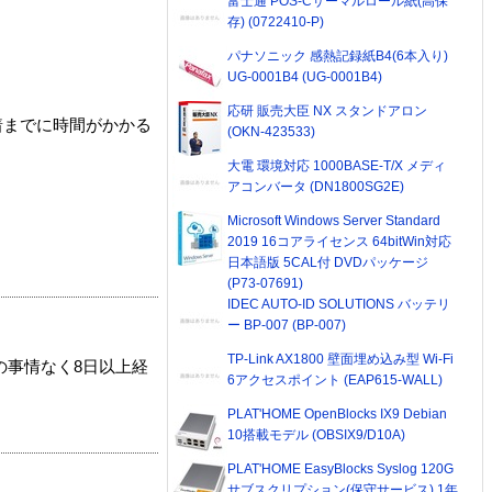
富士通 POS-Cサーマルロール紙(高保
存) (0722410-P)
パナソニック 感熱記録紙B4(6本入り)
UG-0001B4 (UG-0001B4)
応研 販売大臣 NX スタンドアロン
着までに時間がかかる
(OKN-423533)
大電 環境対応 1000BASE-T/X メディ
アコンバータ (DN1800SG2E)
Microsoft Windows Server Standard
2019 16コアライセンス 64bitWin対応
日本語版 5CAL付 DVDパッケージ
(P73-07691)
IDEC AUTO-ID SOLUTIONS バッテリ
ー BP-007 (BP-007)
TP-Link AX1800 壁面埋め込み型 Wi-Fi
の事情なく8日以上経
6アクセスポイント (EAP615-WALL)
PLAT'HOME OpenBlocks IX9 Debian
10搭載モデル (OBSIX9/D10A)
PLAT'HOME EasyBlocks Syslog 120G
サブスクリプション(保守サービス) 1年