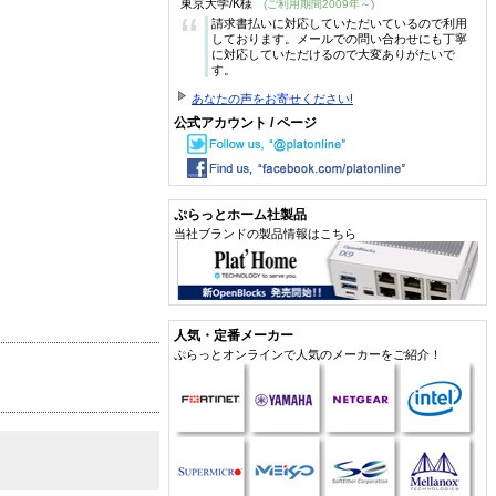
東京大学/K様
(ご利用期間2009年～)
“
請求書払いに対応していただいているので利用
しております。メールでの問い合わせにも丁寧
に対応していただけるので大変ありがたいで
す。
あなたの声をお寄せください!
公式アカウント / ページ
ぷらっとホーム社製品
当社ブランドの製品情報はこちら
人気・定番メーカー
ぷらっとオンラインで人気のメーカーをご紹介！