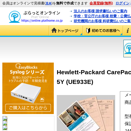
会員はオンラインで見積書(
)を
無料で作成
できます
会員登録(無料)
ログイン
見本
法人のお客様 請求書払いのご案内
学校・官公庁のお客様 校費・公費
研究機関のお客様 科研費払いのご案
Hewlett-Packard Ca
5Y (UE933E)
メ
商
型
保
J