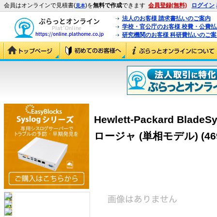
会員はオンラインで見積書(
)を
無料で作成
できます
会員登録(無料)
ログイン
見本
法人のお客様 請求書払いのご案内
学校・官公庁のお客様 校費・公費
研究機関のお客様 科研費払いのご案
Hewlett-Packard Blad
ロージャ (単相モデル) (469