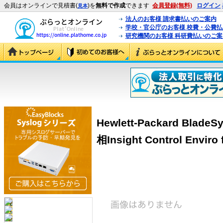
会員はオンラインで見積書(
)を
無料で作成
できます
会員登録(無料)
ログイン
見本
法人のお客様 請求書払いのご案内
学校・官公庁のお客様 校費・公費
研究機関のお客様 科研費払いのご案
Hewlett-Packard Bla
相Insight Control Enviro 