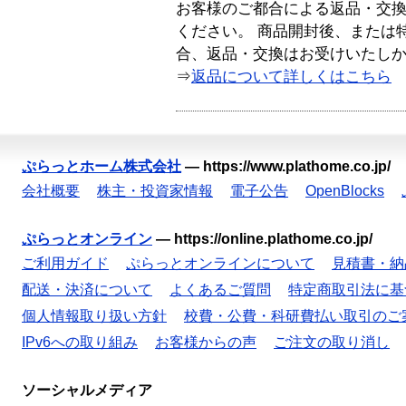
お客様のご都合による返品・交
ください。 商品開封後、または
合、返品・交換はお受けいたし
⇒
返品について詳しくはこちら
ぷらっとホーム株式会社
—
https://www.plathome.co.jp/
会社概要
株主・投資家情報
電子公告
OpenBlocks
ぷらっとオンライン
—
https://online.plathome.co.jp/
ご利用ガイド
ぷらっとオンラインについて
見積書・納
配送・決済について
よくあるご質問
特定商取引法に基
個人情報取り扱い方針
校費・公費・科研費払い取引のご
IPv6への取り組み
お客様からの声
ご注文の取り消し
ソーシャルメディア