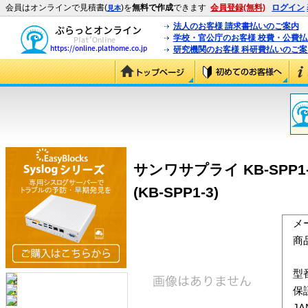
会員はオンラインで見積書(
)を
無料で作成
できます
会員登録(無料)
ログイン
見本
法人のお客様 請求書払いのご案内
学校・官公庁のお客様 校費・公費
研究機関のお客様 科研費払いのご案
サンワサプライ KB-SPP
(KB-SPP1-3)
メ
商
型
保
J