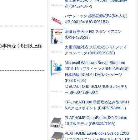
富士通 POS-Cサーマルロール紙(高保
存) (0722410-P)
パナソニック 感熱記録紙B4(6本入り)
UG-0001B4 (UG-0001B4)
応研 販売大臣 NX スタンドアロン
(OKN-423533)
の事情なく8日以上経
大電 環境対応 1000BASE-T/X メディ
アコンバータ (DN1800SG2E)
Microsoft Windows Server Standard
2019 16コアライセンス 64bitWin対応
日本語版 5CAL付 DVDパッケージ
(P73-07691)
IDEC AUTO-ID SOLUTIONS バッテリ
ー BP-007 (BP-007)
TP-Link AX1800 壁面埋め込み型 Wi-Fi
6アクセスポイント (EAP615-WALL)
PLAT'HOME OpenBlocks IX9 Debian
10搭載モデル (OBSIX9/D10A)
PLAT'HOME EasyBlocks Syslog 120G
サブスクリプション(保守サービス) 1年