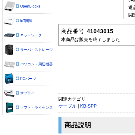
OpenBlocks
返
関
IoT関連
商品番号
41043015
ネットワーク
本商品は販売を終了しました
サーバ・ストレージ
パソコン・周辺機器
PCパーツ
サプライ
関連カテゴリ
ケーブル
|
KB-SPP
ソフト・ライセンス
商品説明