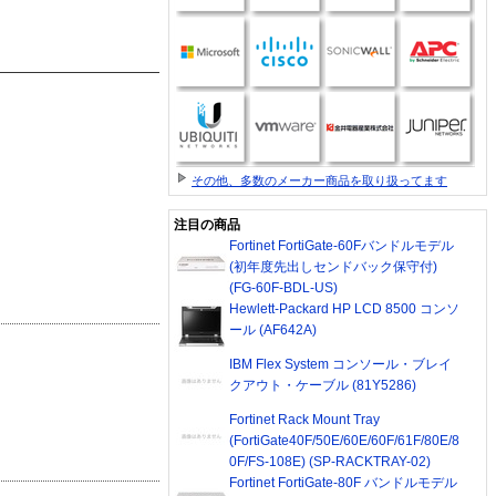
その他、多数のメーカー商品を取り扱ってます
注目の商品
Fortinet FortiGate-60Fバンドルモデル
(初年度先出しセンドバック保守付)
(FG-60F-BDL-US)
Hewlett-Packard HP LCD 8500 コンソ
ール (AF642A)
IBM Flex System コンソール・ブレイ
クアウト・ケーブル (81Y5286)
Fortinet Rack Mount Tray
(FortiGate40F/50E/60E/60F/61F/80E/8
0F/FS-108E) (SP-RACKTRAY-02)
Fortinet FortiGate-80F バンドルモデル