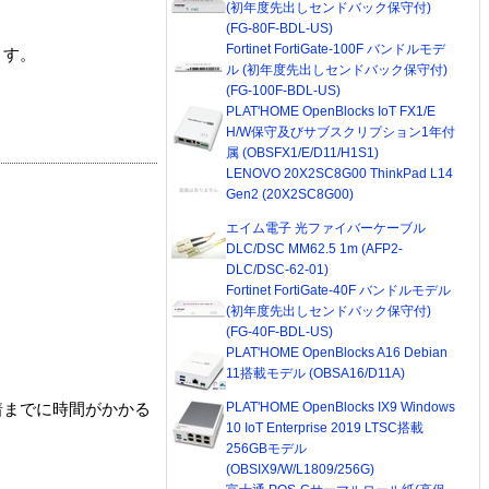
(初年度先出しセンドバック保守付)
(FG-80F-BDL-US)
Fortinet FortiGate-100F バンドルモデ
ます。
ル (初年度先出しセンドバック保守付)
(FG-100F-BDL-US)
PLAT'HOME OpenBlocks IoT FX1/E
H/W保守及びサブスクリプション1年付
属 (OBSFX1/E/D11/H1S1)
LENOVO 20X2SC8G00 ThinkPad L14
Gen2 (20X2SC8G00)
エイム電子 光ファイバーケーブル
DLC/DSC MM62.5 1m (AFP2-
DLC/DSC-62-01)
Fortinet FortiGate-40F バンドルモデル
(初年度先出しセンドバック保守付)
(FG-40F-BDL-US)
PLAT'HOME OpenBlocks A16 Debian
11搭載モデル (OBSA16/D11A)
PLAT'HOME OpenBlocks IX9 Windows
着までに時間がかかる
10 IoT Enterprise 2019 LTSC搭載
256GBモデル
(OBSIX9/W/L1809/256G)