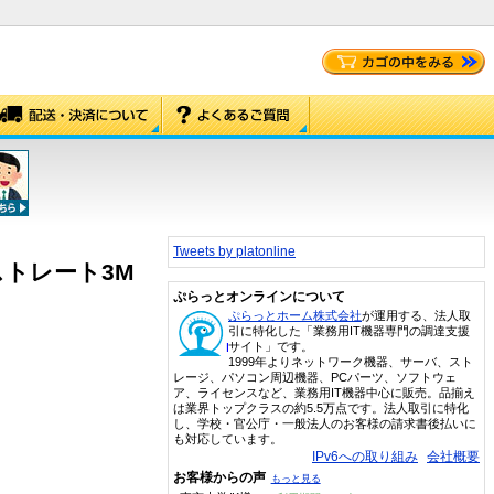
Tweets by platonline
ルストレート3M
ぷらっとオンラインについて
ぷらっとホーム株式会社
が運用する、法人取
引に特化した「業務用IT機器専門の調達支援
サイト」です。
1999年よりネットワーク機器、サーバ、スト
レージ、パソコン周辺機器、PCパーツ、ソフトウェ
ア、ライセンスなど、業務用IT機器中心に販売。品揃え
は業界トップクラスの約5.5万点です。法人取引に特化
し、学校・官公庁・一般法人のお客様の請求書後払いに
も対応しています。
IPv6への取り組み
会社概要
お客様からの声
もっと見る