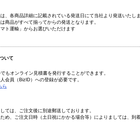
ては、各商品詳細に記載されている発送日にて当社より発送いたし
送は商品がすべて揃ってからの発送となります。
ヤマト運輸」からお選びいただけます
ついて
つでもオンライン見積書を発行することができます。
会員（BizID）への登録が必要です。
ちら
ましては、ご注文後に別途郵送しております。
のため、ご注文日時（土日祝にかかる場合等）によりましては、到