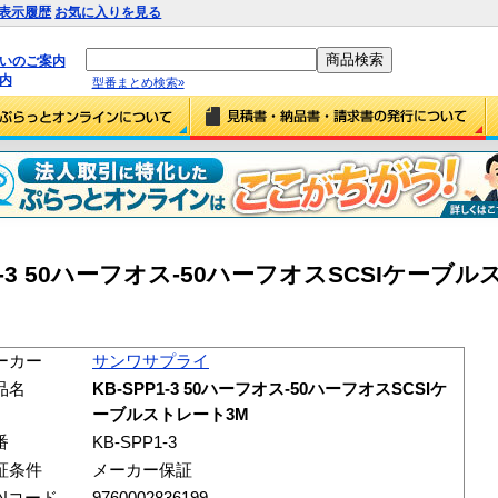
表示履歴
お気に入りを見る
払いのご案内
内
型番まとめ検索»
1-3 50ハーフオス-50ハーフオスSCSIケーブ
ーカー
サンワサプライ
品名
KB-SPP1-3 50ハーフオス-50ハーフオスSCSIケ
ーブルストレート3M
番
KB-SPP1-3
証条件
メーカー保証
ANコード
9760002836199