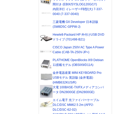
間付き (EBIX/SYSLOG120G/1Y)
内田洋行 イレーザーFB型(大) 7-337-
0040 (7-337-0040)
三菱電機 GX Developer 日本語版
(SW8D5C-GPPW-J)
Hewlett-Packard HP 外付けUSB DVD
ドライブ (701498-B21)
CISCO Japan 250V AC Type A Power
Cable (CAB-TA-250V-JP=)
PLAT'HOME OpenBlocks IX9 Debian
11搭載モデル (OBSIX9/D11A)
金井電器産業 MINI KEYBOARD Pro
USBモデル 英語版 (金井電器)
(HMB632KUS/R)
大電 100BASE-TX/FXメディアコンバ
ータ DN2800GE (DN2800GE)
エイム電子 光ファイバーケーブル
DLC/DSC MM62.5 2m (AFP2-
DLC/DSC-62-02)