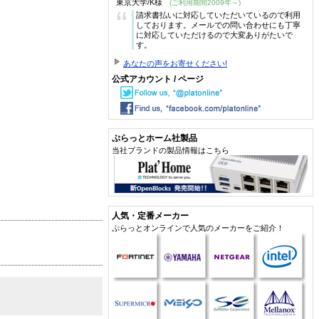
東京大学/K様
(ご利用期間2009年～)
“
請求書払いに対応していただいているので利用
しております。メールでの問い合わせにも丁寧
に対応していただけるので大変ありがたいで
す。
あなたの声をお寄せください!
公式アカウント / ページ
ぷらっとホーム社製品
当社ブランドの製品情報はこちら
人気・定番メーカー
ぷらっとオンラインで人気のメーカーをご紹介！