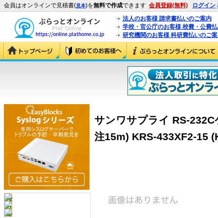
会員はオンラインで見積書(
)を
無料で作成
できます
会員登録(無料)
ログイン
見本
法人のお客様 請求書払いのご案内
学校・官公庁のお客様 校費・公費
研究機関のお客様 科研費払いのご案
サンワサプライ RS-232
注15m) KRS-433XF2-15 (