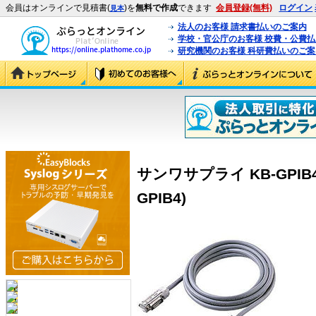
会員はオンラインで見積書(
)を
無料で作成
できます
会員登録(無料)
ログイン
見本
法人のお客様 請求書払いのご案内
学校・官公庁のお客様 校費・公費
研究機関のお客様 科研費払いのご案
サンワサプライ KB-GPIB4 
GPIB4)