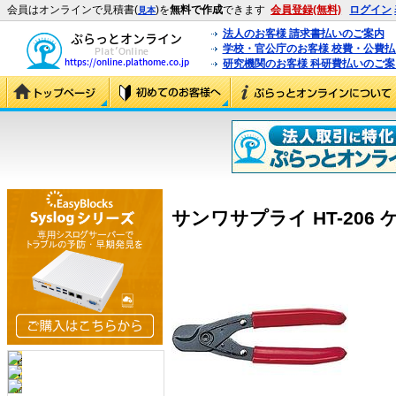
会員はオンラインで見積書(
)を
無料で作成
できます
会員登録(無料)
ログイン
見本
法人のお客様 請求書払いのご案内
学校・官公庁のお客様 校費・公費
研究機関のお客様 科研費払いのご案
サンワサプライ HT-206 ケ