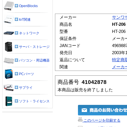
OpenBlocks
メーカー
サンワ
IoT関連
商品名
HT-2
型番
HT-206
ネットワーク
保証条件
メーカ
JANコード
496988
サーバ・ストレージ
発売日
2003年
返品について
特定商
パソコン・周辺機器
関連
メーカ
PCパーツ
商品番号
41042878
サプライ
本商品は販売を終了しました
ソフト・ライセンス
このページを印刷する