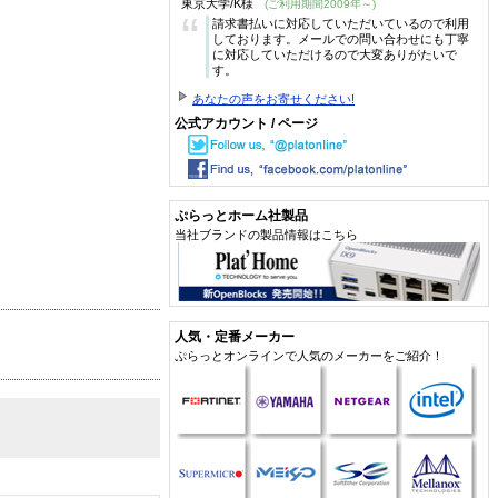
東京大学/K様
(ご利用期間2009年～)
“
請求書払いに対応していただいているので利用
しております。メールでの問い合わせにも丁寧
に対応していただけるので大変ありがたいで
す。
あなたの声をお寄せください!
公式アカウント / ページ
ぷらっとホーム社製品
当社ブランドの製品情報はこちら
人気・定番メーカー
ぷらっとオンラインで人気のメーカーをご紹介！