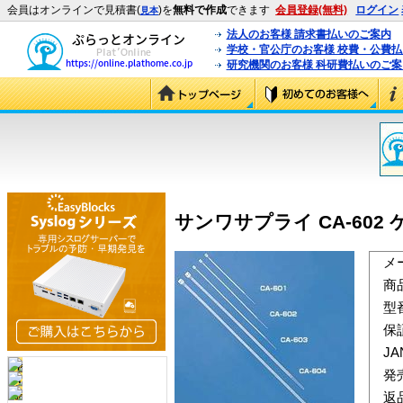
会員はオンラインで見積書(
)を
無料で作成
できます
会員登録(無料)
ログイン
見本
法人のお客様 請求書払いのご案内
学校・官公庁のお客様 校費・公費
研究機関のお客様 科研費払いのご案
サンワサプライ CA-602 ケ
メ
商
型
保
J
発
返