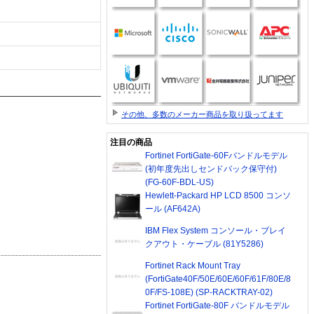
その他、多数のメーカー商品を取り扱ってます
注目の商品
Fortinet FortiGate-60Fバンドルモデル
(初年度先出しセンドバック保守付)
(FG-60F-BDL-US)
Hewlett-Packard HP LCD 8500 コンソ
ール (AF642A)
IBM Flex System コンソール・ブレイ
クアウト・ケーブル (81Y5286)
Fortinet Rack Mount Tray
(FortiGate40F/50E/60E/60F/61F/80E/8
0F/FS-108E) (SP-RACKTRAY-02)
Fortinet FortiGate-80F バンドルモデル