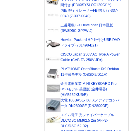
間付き (EBIX/SYSLOG120G/1Y)
内田洋行 イレーザーFB型(大) 7-337-
0040 (7-337-0040)
三菱電機 GX Developer 日本語版
(SW8D5C-GPPW-J)
Hewlett-Packard HP 外付けUSB DVD
ドライブ (701498-B21)
CISCO Japan 250V AC Type A Power
Cable (CAB-TA-250V-JP=)
PLAT'HOME OpenBlocks IX9 Debian
11搭載モデル (OBSIX9/D11A)
金井電器産業 MINI KEYBOARD Pro
USBモデル 英語版 (金井電器)
(HMB632KUS/R)
大電 100BASE-TX/FXメディアコンバ
ータ DN2800GE (DN2800GE)
エイム電子 光ファイバーケーブル
DLC/DSC MM62.5 2m (AFP2-
DLC/DSC-62-02)