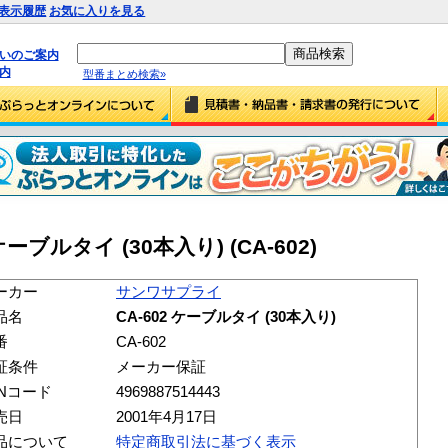
表示履歴
お気に入りを見る
払いのご案内
内
型番まとめ検索»
ーブルタイ (30本入り) (CA-602)
ーカー
サンワサプライ
品名
CA-602 ケーブルタイ (30本入り)
番
CA-602
証条件
メーカー保証
ANコード
4969887514443
売日
2001年4月17日
品について
特定商取引法に基づく表示