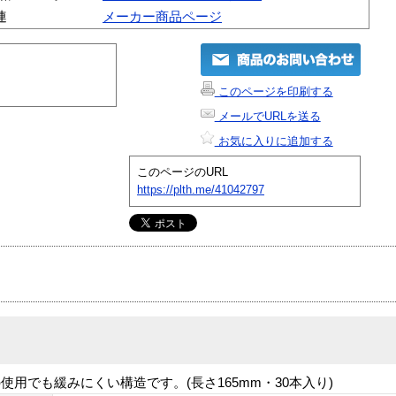
連
メーカー商品ページ
このページを印刷する
メールでURLを送る
お気に入りに追加する
このページのURL
https://plth.me/41042797
用でも緩みにくい構造です。(長さ165mm・30本入り)