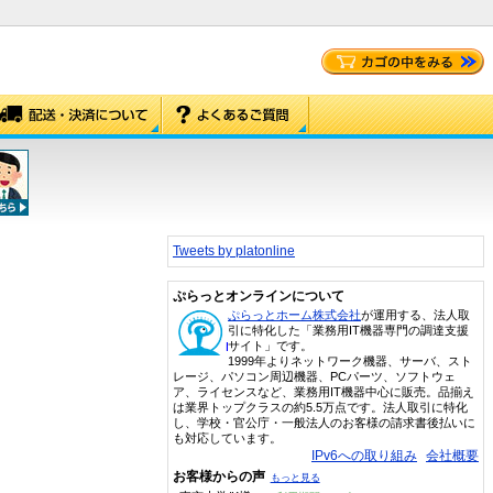
Tweets by platonline
ぷらっとオンラインについて
ぷらっとホーム株式会社
が運用する、法人取
引に特化した「業務用IT機器専門の調達支援
サイト」です。
1999年よりネットワーク機器、サーバ、スト
レージ、パソコン周辺機器、PCパーツ、ソフトウェ
ア、ライセンスなど、業務用IT機器中心に販売。品揃え
は業界トップクラスの約5.5万点です。法人取引に特化
し、学校・官公庁・一般法人のお客様の請求書後払いに
も対応しています。
IPv6への取り組み
会社概要
お客様からの声
もっと見る