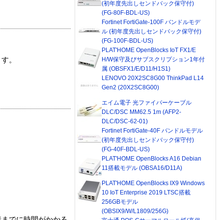
(初年度先出しセンドバック保守付)
(FG-80F-BDL-US)
Fortinet FortiGate-100F バンドルモデ
ル (初年度先出しセンドバック保守付)
(FG-100F-BDL-US)
PLAT'HOME OpenBlocks IoT FX1/E
H/W保守及びサブスクリプション1年付
ます。
属 (OBSFX1/E/D11/H1S1)
LENOVO 20X2SC8G00 ThinkPad L14
Gen2 (20X2SC8G00)
エイム電子 光ファイバーケーブル
DLC/DSC MM62.5 1m (AFP2-
DLC/DSC-62-01)
Fortinet FortiGate-40F バンドルモデル
(初年度先出しセンドバック保守付)
(FG-40F-BDL-US)
PLAT'HOME OpenBlocks A16 Debian
11搭載モデル (OBSA16/D11A)
PLAT'HOME OpenBlocks IX9 Windows
10 IoT Enterprise 2019 LTSC搭載
256GBモデル
(OBSIX9/W/L1809/256G)
着までに時間がかかる