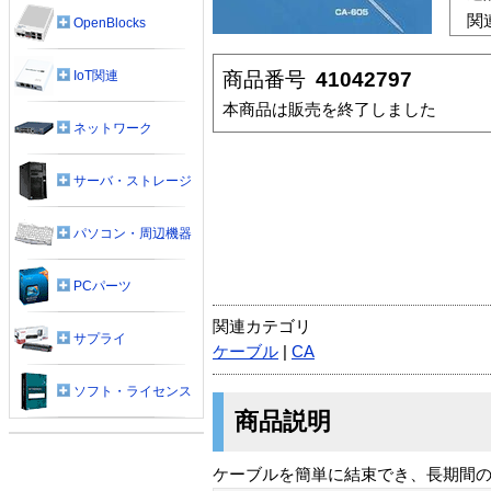
関
OpenBlocks
商品番号
41042797
IoT関連
本商品は販売を終了しました
ネットワーク
サーバ・ストレージ
パソコン・周辺機器
PCパーツ
関連カテゴリ
サプライ
ケーブル
|
CA
ソフト・ライセンス
商品説明
ケーブルを簡単に結束でき、長期間の使