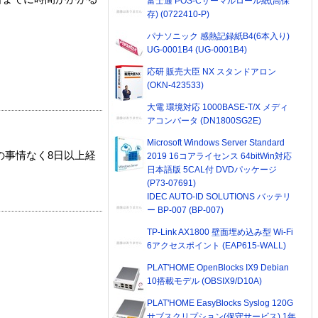
富士通 POS-Cサーマルロール紙(高保
存) (0722410-P)
パナソニック 感熱記録紙B4(6本入り)
UG-0001B4 (UG-0001B4)
応研 販売大臣 NX スタンドアロン
(OKN-423533)
大電 環境対応 1000BASE-T/X メディ
アコンバータ (DN1800SG2E)
Microsoft Windows Server Standard
の事情なく8日以上経
2019 16コアライセンス 64bitWin対応
日本語版 5CAL付 DVDパッケージ
(P73-07691)
IDEC AUTO-ID SOLUTIONS バッテリ
ー BP-007 (BP-007)
TP-Link AX1800 壁面埋め込み型 Wi-Fi
6アクセスポイント (EAP615-WALL)
PLAT'HOME OpenBlocks IX9 Debian
10搭載モデル (OBSIX9/D10A)
PLAT'HOME EasyBlocks Syslog 120G
サブスクリプション(保守サービス) 1年