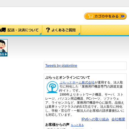
Tweets by platonline
ぷらっとオンラインについて
ぷらっとホーム株式会社
が運用する、法人取
引に特化した「業務用IT機器専門の調達支援
サイト」です。
1999年よりネットワーク機器、サーバ、スト
レージ、パソコン周辺機器、PCパーツ、ソフトウェ
ア、ライセンスなど、業務用IT機器中心に販売。品揃え
は業界トップクラスの約5.5万点です。法人取引に特化
し、学校・官公庁・一般法人のお客様の請求書後払いに
も対応しています。
IPv6への取り組み
会社概要
お客様からの声
もっと見る