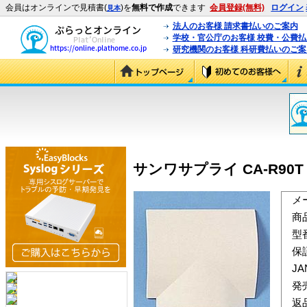
会員はオンラインで見積書(
)を
無料で作成
できます
会員登録(無料)
ログイン
見本
法人のお客様 請求書払いのご案内
学校・官公庁のお客様 校費・公費
研究機関のお客様 科研費払いのご案
サンワサプライ CA-R90T
メ
商
型
保
J
発
返