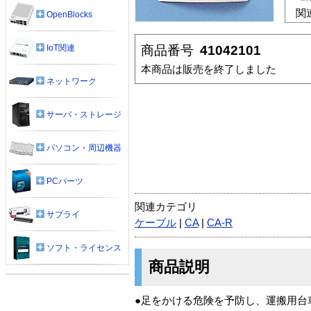
関
OpenBlocks
商品番号
41042101
IoT関連
本商品は販売を終了しました
ネットワーク
サーバ・ストレージ
パソコン・周辺機器
PCパーツ
関連カテゴリ
サプライ
ケーブル
|
CA
|
CA-R
ソフト・ライセンス
商品説明
●足をかける危険を予防し、運搬用台