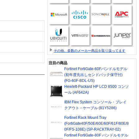
その他、多数のメーカー商品を取り扱ってます
注目の商品
Fortinet FortiGate-60Fバンドルモデル
(初年度先出しセンドバック保守付)
(FG-60F-BDL-US)
Hewlett-Packard HP LCD 8500 コンソ
ール (AF642A)
IBM Flex System コンソール・ブレイ
クアウト・ケーブル (81Y5286)
Fortinet Rack Mount Tray
(FortiGate40F/50E/60E/60F/61F/80E/8
0F/FS-108E) (SP-RACKTRAY-02)
Fortinet FortiGate-80F バンドルモデル