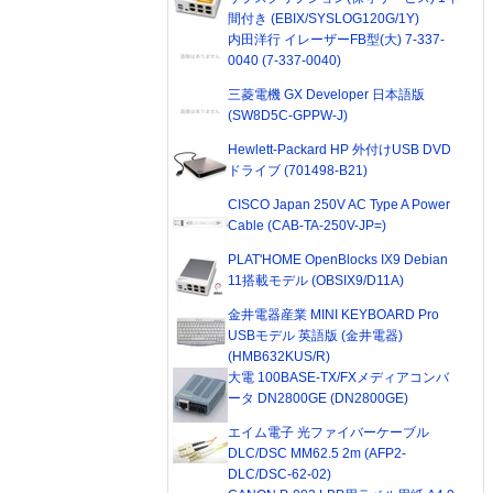
間付き (EBIX/SYSLOG120G/1Y)
内田洋行 イレーザーFB型(大) 7-337-
0040 (7-337-0040)
三菱電機 GX Developer 日本語版
(SW8D5C-GPPW-J)
Hewlett-Packard HP 外付けUSB DVD
ドライブ (701498-B21)
CISCO Japan 250V AC Type A Power
Cable (CAB-TA-250V-JP=)
PLAT'HOME OpenBlocks IX9 Debian
11搭載モデル (OBSIX9/D11A)
金井電器産業 MINI KEYBOARD Pro
USBモデル 英語版 (金井電器)
(HMB632KUS/R)
大電 100BASE-TX/FXメディアコンバ
ータ DN2800GE (DN2800GE)
エイム電子 光ファイバーケーブル
DLC/DSC MM62.5 2m (AFP2-
DLC/DSC-62-02)