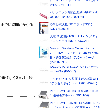
富士通 POS-Cサーマルロール紙(高保
存) (0722410-P)
パナソニック 感熱記録紙B4(6本入り)
UG-0001B4 (UG-0001B4)
応研 販売大臣 NX スタンドアロン
着までに時間がかかる
(OKN-423533)
大電 環境対応 1000BASE-T/X メディ
アコンバータ (DN1800SG2E)
Microsoft Windows Server Standard
2019 16コアライセンス 64bitWin対応
日本語版 5CAL付 DVDパッケージ
(P73-07691)
IDEC AUTO-ID SOLUTIONS バッテリ
ー BP-007 (BP-007)
の事情なく8日以上経
TP-Link AX1800 壁面埋め込み型 Wi-Fi
6アクセスポイント (EAP615-WALL)
PLAT'HOME OpenBlocks IX9 Debian
10搭載モデル (OBSIX9/D10A)
PLAT'HOME EasyBlocks Syslog 120G
サブスクリプション(保守サービス) 1年