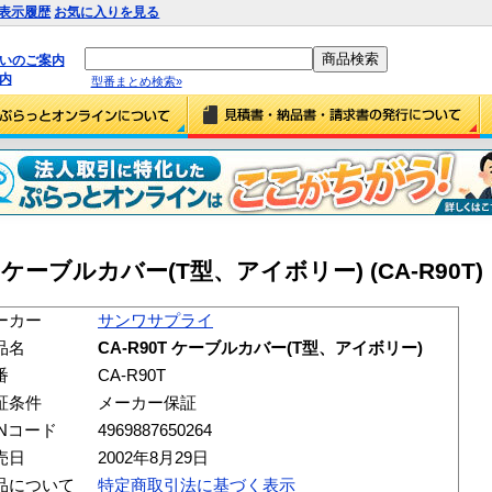
表示履歴
お気に入りを見る
払いのご案内
内
型番まとめ検索»
 ケーブルカバー(T型、アイボリー) (CA-R90T)
ーカー
サンワサプライ
品名
CA-R90T ケーブルカバー(T型、アイボリー)
番
CA-R90T
証条件
メーカー保証
ANコード
4969887650264
売日
2002年8月29日
品について
特定商取引法に基づく表示