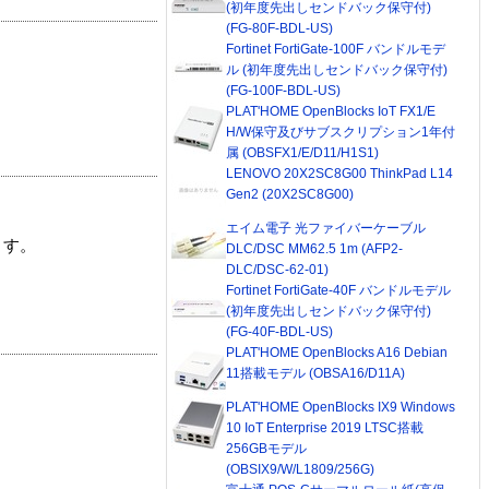
(初年度先出しセンドバック保守付)
(FG-80F-BDL-US)
Fortinet FortiGate-100F バンドルモデ
ル (初年度先出しセンドバック保守付)
(FG-100F-BDL-US)
PLAT'HOME OpenBlocks IoT FX1/E
H/W保守及びサブスクリプション1年付
属 (OBSFX1/E/D11/H1S1)
LENOVO 20X2SC8G00 ThinkPad L14
Gen2 (20X2SC8G00)
エイム電子 光ファイバーケーブル
ます。
DLC/DSC MM62.5 1m (AFP2-
DLC/DSC-62-01)
Fortinet FortiGate-40F バンドルモデル
(初年度先出しセンドバック保守付)
(FG-40F-BDL-US)
PLAT'HOME OpenBlocks A16 Debian
11搭載モデル (OBSA16/D11A)
PLAT'HOME OpenBlocks IX9 Windows
10 IoT Enterprise 2019 LTSC搭載
256GBモデル
(OBSIX9/W/L1809/256G)