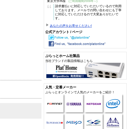
東京大学/K様
(ご利用期間2009年～)
“
請求書払いに対応していただいているので利用
しております。メールでの問い合わせにも丁寧
に対応していただけるので大変ありがたいで
す。
あなたの声をお寄せください!
公式アカウント / ページ
ぷらっとホーム社製品
当社ブランドの製品情報はこちら
人気・定番メーカー
ぷらっとオンラインで人気のメーカーをご紹介！