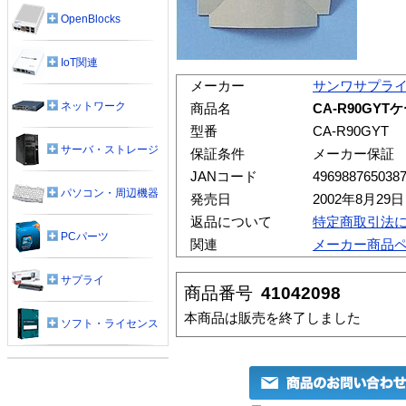
OpenBlocks
IoT関連
メーカー
サンワサプラ
ネットワーク
商品名
CA-R90GY
型番
CA-R90GYT
サーバ・ストレージ
保証条件
メーカー保証
JANコード
496988765038
パソコン・周辺機器
発売日
2002年8月29日
返品について
特定商取引法
PCパーツ
関連
メーカー商品
サプライ
商品番号
41042098
本商品は販売を終了しました
ソフト・ライセンス