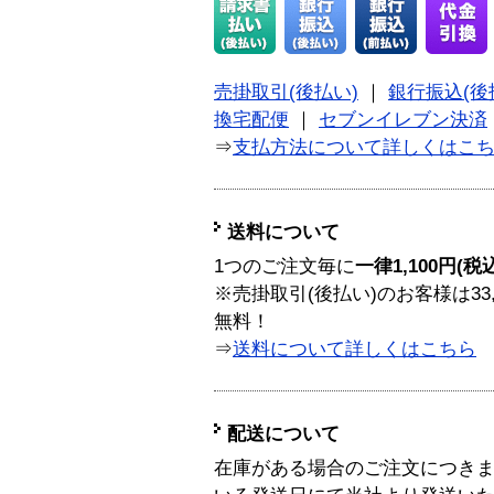
売掛取引(後払い)
｜
銀行振込(後
換宅配便
｜
セブンイレブン決済
⇒
支払方法について詳しくはこ
送料について
1つのご注文毎に
一律1,100円(税
※売掛取引(後払い)のお客様は33
無料！
⇒
送料について詳しくはこちら
配送について
在庫がある場合のご注文につき