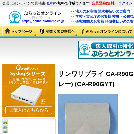
会員はオンラインで見積書(
)を
無料で作成
できます
会員登録(無料)
ログイン
見本
法人のお客様 請求書払いのご案内
学校・官公庁のお客様 校費・公費
研究機関のお客様 科研費払いのご案
サンワサプライ CA-R90
レー) (CA-R90GYT)