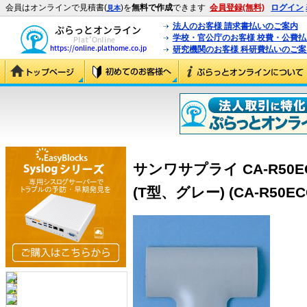
会員はオンラインで見積書(
)を
無料で作成
できます
会員登録(無料)
ログイン
見本
法人のお客様 請求書払いのご案内
学校・官公庁のお客様 校費・公費
研究機関のお客様 科研費払いのご案
サンワサプライ CA-R50
(T型、グレー) (CA-R50EC