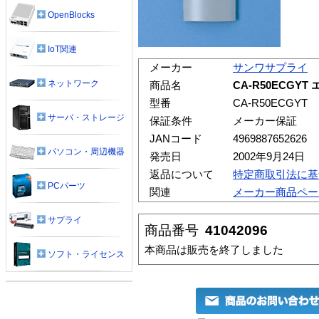
OpenBlocks
IoT関連
メーカー
サンワサプライ
ネットワーク
商品名
CA-R50ECGY
型番
CA-R50ECGYT
サーバ・ストレージ
保証条件
メーカー保証
JANコード
4969887652626
パソコン・周辺機器
発売日
2002年9月24日
返品について
特定商取引法に基
PCパーツ
関連
メーカー商品ペー
サプライ
商品番号
41042096
本商品は販売を終了しました
ソフト・ライセンス