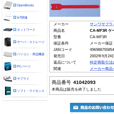
OpenBlocks
IoT関連
メーカー
サンワサプラ
ネットワーク
商品名
CA-MF3R
型番
CA-MF3R
サーバ・ストレージ
保証条件
メーカー保証
JANコード
49698875585
パソコン・周辺機器
発売日
2002年9月24
返品について
特定商取引法
PCパーツ
関連
メーカー商品
サプライ
商品番号
41042093
本商品は販売を終了しました
ソフト・ライセンス