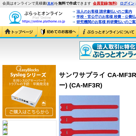
会員はオンラインで見積書(
)を
無料で作成
できます
会員登録(無料)
ログイン
見本
法人のお客様 請求書払いのご案内
学校・官公庁のお客様 校費・公費
研究機関のお客様 科研費払いのご案
サンワサプライ CA-MF3
ー) (CA-MF3R)