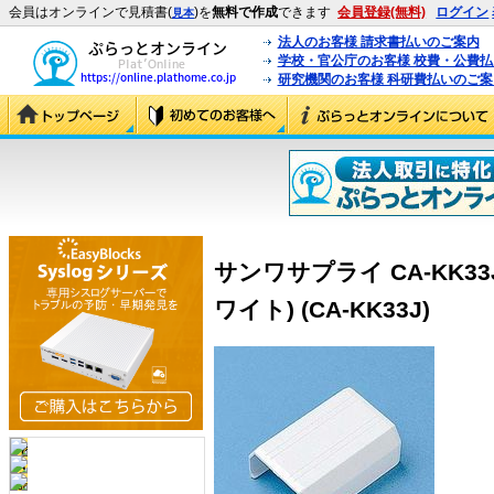
会員はオンラインで見積書(
)を
無料で作成
できます
会員登録(無料)
ログイン
見本
法人のお客様 請求書払いのご案内
学校・官公庁のお客様 校費・公費
研究機関のお客様 科研費払いのご案
サンワサプライ CA-KK3
ワイト) (CA-KK33J)