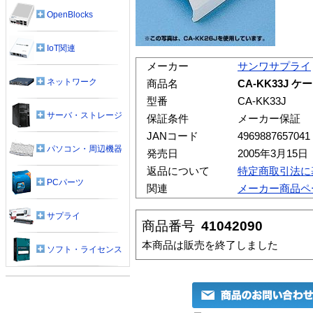
OpenBlocks
IoT関連
メーカー
サンワサプライ
ネットワーク
商品名
CA-KK33J 
型番
CA-KK33J
サーバ・ストレージ
保証条件
メーカー保証
JANコード
4969887657041
パソコン・周辺機器
発売日
2005年3月15日
返品について
特定商取引法に
PCパーツ
関連
メーカー商品ペ
サプライ
商品番号
41042090
本商品は販売を終了しました
ソフト・ライセンス