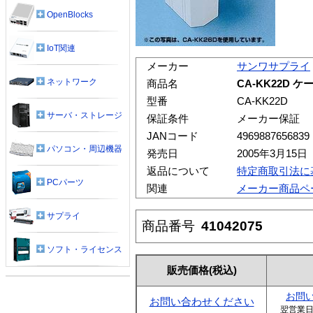
OpenBlocks
IoT関連
メーカー
サンワサプライ
ネットワーク
商品名
CA-KK22D 
型番
CA-KK22D
サーバ・ストレージ
保証条件
メーカー保証
JANコード
4969887656839
パソコン・周辺機器
発売日
2005年3月15日
返品について
特定商取引法に
PCパーツ
関連
メーカー商品ペ
サプライ
商品番号
41042075
ソフト・ライセンス
販売価格
(税込)
お問
お問い合わせください
翌営業