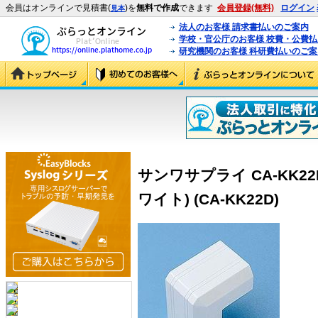
会員はオンラインで見積書(
)を
無料で作成
できます
会員登録(無料)
ログイン
見本
法人のお客様 請求書払いのご案内
学校・官公庁のお客様 校費・公費
研究機関のお客様 科研費払いのご案
サンワサプライ CA-KK2
ワイト) (CA-KK22D)