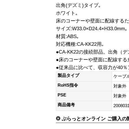
出角(デズミ)タイプ｡
ホワイト｡
床のコーナーや壁面に配線するた
サイズ:W33.0×D24.4×H33.0mm｡
材質:ABS｡
対応機種:CA-KK22用｡
●CA-KK22の接続部品。出角（
●床のコーナーや壁面に配線する
●従来品に比べて、収容力が40
製品タイプ
ケーブ
RoHS指令
対象外
PSE
対象外
商品備考
200803
ぷらっとオンライン ご購入の