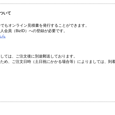
ついて
つでもオンライン見積書を発行することができます。
会員（BizID）への登録が必要です。
ちら
ましては、ご注文後に別途郵送しております。
のため、ご注文日時（土日祝にかかる場合等）によりましては、到