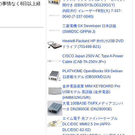
の事情なく8日以上経
間付き (EBIX/SYSLOG120G/1Y)
内田洋行 イレーザーFB型(大) 7-337-
0040 (7-337-0040)
三菱電機 GX Developer 日本語版
(SW8D5C-GPPW-J)
Hewlett-Packard HP 外付けUSB DVD
ドライブ (701498-B21)
CISCO Japan 250V AC Type A Power
Cable (CAB-TA-250V-JP=)
PLAT'HOME OpenBlocks IX9 Debian
11搭載モデル (OBSIX9/D11A)
金井電器産業 MINI KEYBOARD Pro
USBモデル 英語版 (金井電器)
(HMB632KUS/R)
大電 100BASE-TX/FXメディアコンバ
ータ DN2800GE (DN2800GE)
エイム電子 光ファイバーケーブル
DLC/DSC MM62.5 2m (AFP2-
DLC/DSC-62-02)