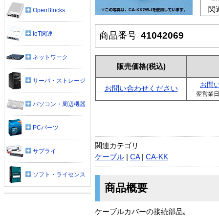
関
OpenBlocks
商品番号
41042069
IoT関連
ネットワーク
販売価格
(税込)
サーバ・ストレージ
お問
お問い合わせください
翌営業
パソコン・周辺機器
PCパーツ
関連カテゴリ
サプライ
ケーブル
|
CA
|
CA-KK
ソフト・ライセンス
商品概要
ケーブルカバーの接続部品｡