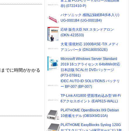
富士通 POS-Cサーマルロール紙(高保
存) (0722410-P)
パナソニック 感熱記録紙B4(6本入り)
UG-0001B4 (UG-0001B4)
応研 販売大臣 NX スタンドアロン
(OKN-423533)
大電 環境対応 1000BASE-T/X メディ
アコンバータ (DN1800SG2E)
Microsoft Windows Server Standard
2019 16コアライセンス 64bitWin対応
日本語版 5CAL付 DVDパッケージ
着までに時間がかかる
(P73-07691)
IDEC AUTO-ID SOLUTIONS バッテリ
ー BP-007 (BP-007)
TP-Link AX1800 壁面埋め込み型 Wi-Fi
6アクセスポイント (EAP615-WALL)
PLAT'HOME OpenBlocks IX9 Debian
10搭載モデル (OBSIX9/D10A)
PLAT'HOME EasyBlocks Syslog 120G
サブスクリプション(保守サービス) 1年