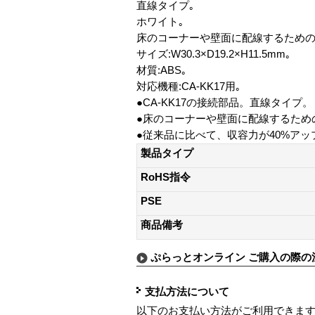
直線タイプ｡
ホワイト｡
床のコーナーや壁面に配線するための
サイズ:W30.3×D19.2×H11.5mm｡
材質:ABS｡
対応機種:CA-KK17用｡
●CA-KK17の接続部品。直線タイプ。
●床のコーナーや壁面に配線するため
●従来品に比べて、収容力が40%アッ
製品タイプ
RoHS指令
PSE
商品備考
ぷらっとオンライン ご購入の際の
支払方法について
以下のお支払い方法がご利用できま