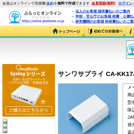
会員はオンラインで見積書(
)を
無料で作成
できます
会員登録(無料)
ログイン
見本
法人のお客様 請求書払いのご案内
学校・官公庁のお客様 校費・公費
研究機関のお客様 科研費払いのご案
サンワサプライ CA-KK17
メ
商
型
保
J
発
返