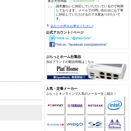
東京大学/K様
(ご利用期間2009年～)
“
請求書払いに対応していただいているので利用
しております。メールでの問い合わせにも丁寧
に対応していただけるので大変ありがたいで
す。
あなたの声をお寄せください!
公式アカウント / ページ
ぷらっとホーム社製品
当社ブランドの製品情報はこちら
人気・定番メーカー
ぷらっとオンラインで人気のメーカーをご紹介！