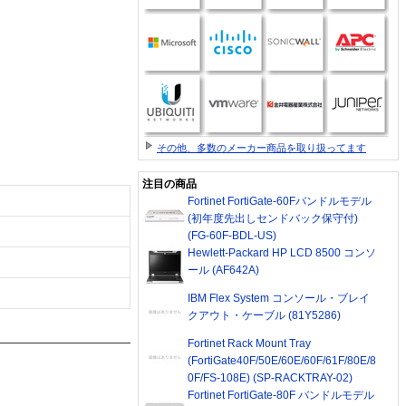
その他、多数のメーカー商品を取り扱ってます
注目の商品
Fortinet FortiGate-60Fバンドルモデル
(初年度先出しセンドバック保守付)
(FG-60F-BDL-US)
Hewlett-Packard HP LCD 8500 コンソ
ール (AF642A)
IBM Flex System コンソール・ブレイ
クアウト・ケーブル (81Y5286)
Fortinet Rack Mount Tray
(FortiGate40F/50E/60E/60F/61F/80E/8
0F/FS-108E) (SP-RACKTRAY-02)
Fortinet FortiGate-80F バンドルモデル