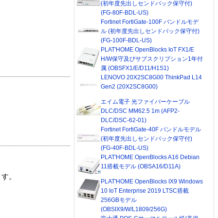
(初年度先出しセンドバック保守付)
(FG-80F-BDL-US)
Fortinet FortiGate-100F バンドルモデ
ル (初年度先出しセンドバック保守付)
(FG-100F-BDL-US)
PLAT'HOME OpenBlocks IoT FX1/E
H/W保守及びサブスクリプション1年付
属 (OBSFX1/E/D11/H1S1)
LENOVO 20X2SC8G00 ThinkPad L14
Gen2 (20X2SC8G00)
エイム電子 光ファイバーケーブル
DLC/DSC MM62.5 1m (AFP2-
DLC/DSC-62-01)
Fortinet FortiGate-40F バンドルモデル
(初年度先出しセンドバック保守付)
(FG-40F-BDL-US)
PLAT'HOME OpenBlocks A16 Debian
11搭載モデル (OBSA16/D11A)
ます。
PLAT'HOME OpenBlocks IX9 Windows
10 IoT Enterprise 2019 LTSC搭載
256GBモデル
(OBSIX9/W/L1809/256G)