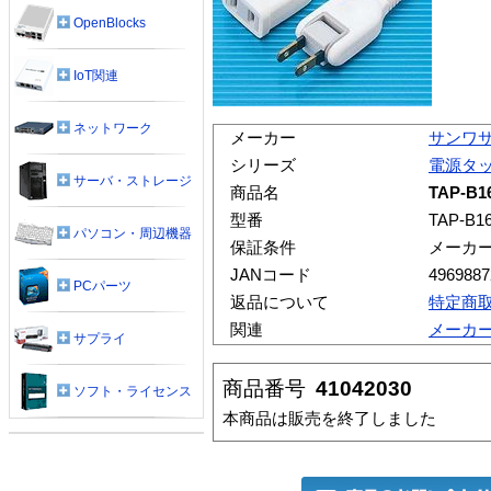
OpenBlocks
IoT関連
ネットワーク
メーカー
サンワ
シリーズ
電源タ
サーバ・ストレージ
商品名
TAP-
型番
TAP-B1
パソコン・周辺機器
保証条件
メーカ
JANコード
4969887
PCパーツ
返品について
特定商
関連
メーカ
サプライ
商品番号
41042030
ソフト・ライセンス
本商品は販売を終了しました