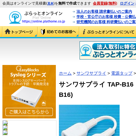
会員はオンラインで見積書(
)を
無料で作成
できます
会員登録(無料)
ログイン
見本
法人のお客様 請求書払いのご案内
学校・官公庁のお客様 校費・公費
研究機関のお客様 科研費払いのご案
ホーム
>
サンワサプライ
>
電源タップ
>
サンワサプライ TAP-B16
B16)