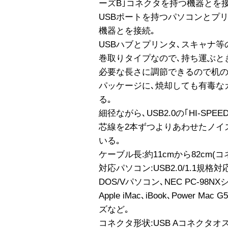
ーズB｣コネクタを持つ機器とを接
USBポートを持つパソコンとプリ
機器とを接続｡
USBハブとプリンタ､スキャナ等
巻取りタイプなので､持ち運ぶと
必要な長さに調節できるので机の
パッケージに､焼却しても有毒な
る｡
細径ながら､USB2.0の｢HI-SPE
芯線を2本ずつよりあわせたノイ
いる｡
ケーブル長:約11cmから82cm(
対応パソコン:USB2.0/1.1規
DOS/Vパソコン､NEC PC-98NX
Apple iMac､iBook､Power Mac
ズなど｡
コネクタ形状:USB Aコネクタオス