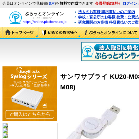
会員はオンラインで見積書(
)を
無料で作成
できます
会員登録(無料)
ログイン
見本
法人のお客様 請求書払いのご案内
学校・官公庁のお客様 校費・公費
研究機関のお客様 科研費払いのご案
サンワサプライ KU20-M08 
M08)