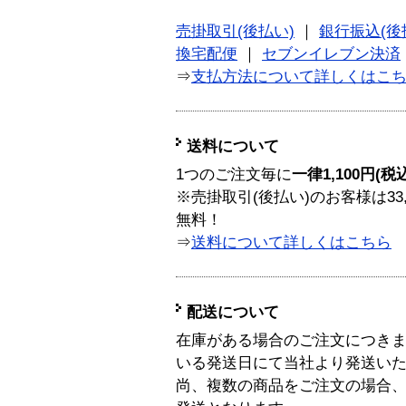
売掛取引(後払い)
｜
銀行振込(後
換宅配便
｜
セブンイレブン決済
⇒
支払方法について詳しくはこ
送料について
1つのご注文毎に
一律1,100円(税
※売掛取引(後払い)のお客様は33
無料！
⇒
送料について詳しくはこちら
配送について
在庫がある場合のご注文につき
いる発送日にて当社より発送い
尚、複数の商品をご注文の場合