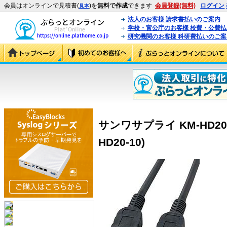
会員はオンラインで見積書(
)を
無料で作成
できます
会員登録(無料)
ログイン
見本
法人のお客様 請求書払いのご案内
学校・官公庁のお客様 校費・公費
研究機関のお客様 科研費払いのご案
サンワサプライ KM-HD20-
HD20-10)