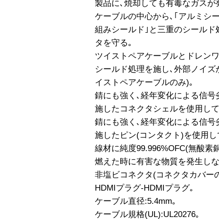
製品に､焼却しても有毒なガスが
ケーブルの中心から､｢アルミシ
組みシールド｣と三重のシールド
タを守る｡
ツイストペアケーブルとドレンワ
シールド処理を施し､外部ノイズか
イストペアケーブルのみ)｡
錆にも強く､経年変化による信号
施したコネクタシェルを使用して
錆にも強く､経年変化による信号
施したピン(コンタクト)を使用し
線材に純度99.996%OFC(無酸
燃えた時に有害な物質を発生しな
非塩ビコネクタ(コネクタカバー
HDMIプラグ-HDMIプラグ｡
ケーブル直径:5.4mm｡
ケーブル規格(UL):UL20276｡