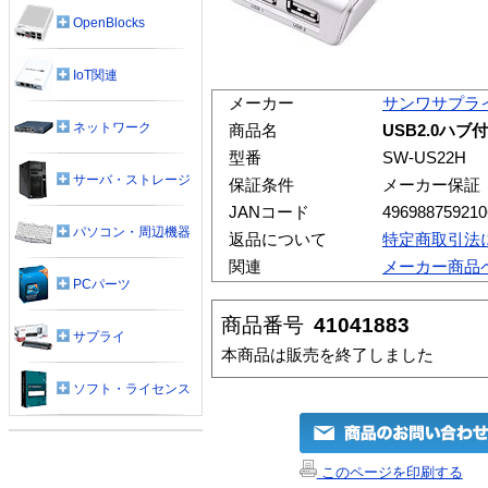
OpenBlocks
IoT関連
メーカー
サンワサプラ
ネットワーク
商品名
USB2.0ハブ
型番
SW-US22H
サーバ・ストレージ
保証条件
メーカー保証
JANコード
496988759210
パソコン・周辺機器
返品について
特定商取引法
関連
メーカー商品
PCパーツ
商品番号
41041883
サプライ
本商品は販売を終了しました
ソフト・ライセンス
このページを印刷する