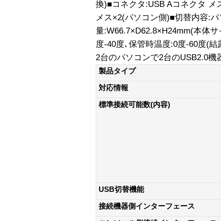
換)■コネクタ:USB Aコネクタ メ
メス×2(パソコン側)■切替内容:パ
量:W66.7×D62.8×H24mm(本
度-40度､保管時温度:0度-60度(
2台のパソコンで2台のUSB2.
製品タイプ
対応情報
標準接続可能数(内容)
USB切替機能
接続機器側インターフェース