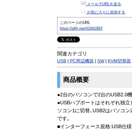
メールでURLを送る
お気に入りに追加する
このページのURL
https://plth.me/41041883
関連カテゴリ
USB
|
PC周辺機器
|
SW
|
KVM切替器
商品概要
●2台のパソコンで2台のUSB2.
●USBハブポートはそれぞれ独立
ソコン1に切替､USB2はパソコ
です｡
■インターフェース規格:USB仕様Ver