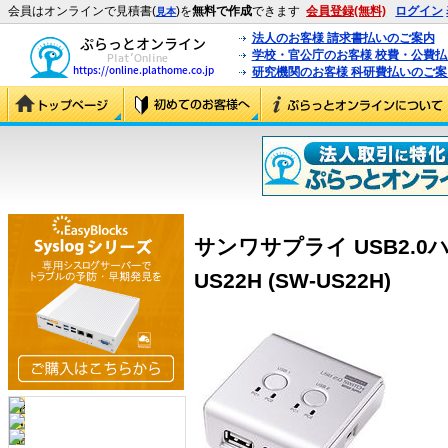
会員はオンラインで見積書(
)を
無料で作成
できます
会員登録(無料)
ログイン
見本
法人のお客様 請求書払いのご案内
学校・官公庁のお客様 校費・公費
研究機関のお客様 科研費払いのご案
サンワサプライ USB2.0
US22H (SW-US22H)