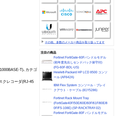
その他、多数のメーカー商品を取り扱ってます
注目の商品
Fortinet FortiGate-60Fバンドルモデル
(初年度先出しセンドバック保守付)
(FG-60F-BDL-US)
000BASE-T)､カテゴ
Hewlett-Packard HP LCD 8500 コンソ
ール (AF642A)
クレコーダ(RJ-45
IBM Flex System コンソール・ブレイ
クアウト・ケーブル (81Y5286)
Fortinet Rack Mount Tray
(FortiGate40F/50E/60E/60F/61F/80E/8
0F/FS-108E) (SP-RACKTRAY-02)
Fortinet FortiGate-80F バンドルモデル