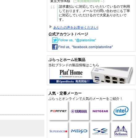
東京大学/K様
(ご利用期間2009年～)
“
請求書払いに対応していただいているので利用
しております。メールでの問い合わせにも丁寧
に対応していただけるので大変ありがたいで
す。
あなたの声をお寄せください!
公式アカウント / ページ
ぷらっとホーム社製品
当社ブランドの製品情報はこちら
人気・定番メーカー
ぷらっとオンラインで人気のメーカーをご紹介！