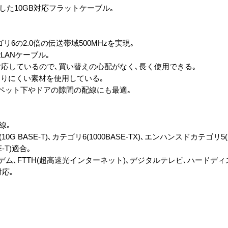
現した10GB対応フラットケーブル｡
リ6の2.0倍の伝送帯域500MHzを実現｡
ANケーブル｡
対応しているので､買い替えの心配がなく､長く使用できる｡
りにくい素材を使用している｡
ーペット下やドアの隙間の配線にも最適｡
線｡
BASE-T)､カテゴリ6(1000BASE-TX)､エンハンスドカテゴリ5(1
E-T)適合｡
Vモデム､FTTH(超高速光インターネット)､デジタルテレビ､ハードディス
対応｡