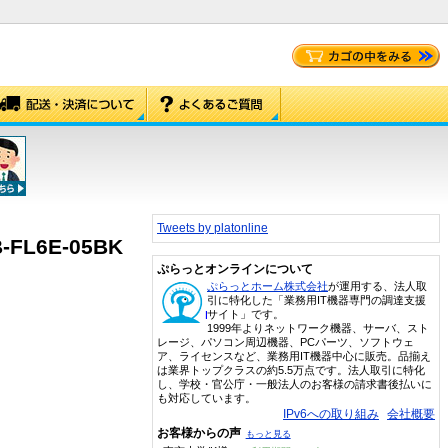
Tweets by platonline
6E-05BK
ぷらっとオンラインについて
ぷらっとホーム株式会社
が運用する、法人取
引に特化した「業務用IT機器専門の調達支援
サイト」です。
1999年よりネットワーク機器、サーバ、スト
レージ、パソコン周辺機器、PCパーツ、ソフトウェ
ア、ライセンスなど、業務用IT機器中心に販売。品揃え
は業界トップクラスの約5.5万点です。法人取引に特化
し、学校・官公庁・一般法人のお客様の請求書後払いに
も対応しています。
IPv6への取り組み
会社概要
お客様からの声
もっと見る