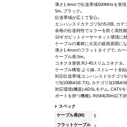
薄さ1.4mmで伝送帯域500MHzを実
5m､ブラック｡
伝送帯域が広くて安心｡
エンハンスドカテゴリ5の5.0倍､カテゴ
余裕の伝送特性でエラーを防ぐ高性能L
10ギガビットイーサーネット環境に
ケーブルの素材に火災の延焼原因にな
薄さ1.4mmのフラットタイプで､カ
ケーブル長:5m｡
コネクタ形状:RJ-45スリムコネクタ｡
ケーブル構造:より線､ストレート全結
対応伝送帯域:エンハンスドカテゴリ6(10G 
リ5(100BASE-TX)､カテゴリ3(10BAS
対応環境(機器):ADSLモデム､CAT
ポートを持つ機種)､INS64(30m以下)
スペック
ケーブル長(M)
5
フラットケーブル
○