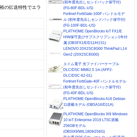
(初年度先出しセンドバック保守付)
!余裕の伝送特性でエラ
(FG-80F-BDL-US)
Fortinet FortiGate-100F バンドルモデ
ル (初年度先出しセンドバック保守付)
(FG-100F-BDL-US)
PLAT'HOME OpenBlocks IoT FX1/E
H/W保守及びサブスクリプション1年付
属 (OBSFX1/E/D11/H1S1)
LENOVO 20X2SC8G00 ThinkPad L14
Gen2 (20X2SC8G00)
エイム電子 光ファイバーケーブル
DLC/DSC MM62.5 1m (AFP2-
DLC/DSC-62-01)
Fortinet FortiGate-40F バンドルモデル
(初年度先出しセンドバック保守付)
(FG-40F-BDL-US)
PLAT'HOME OpenBlocks A16 Debian
11搭載モデル (OBSA16/D11A)
PLAT'HOME OpenBlocks IX9 Windows
10 IoT Enterprise 2019 LTSC搭載
256GBモデル
(OBSIX9/W/L1809/256G)