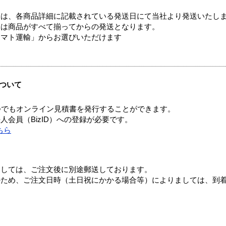
ては、各商品詳細に記載されている発送日にて当社より発送いたし
送は商品がすべて揃ってからの発送となります。
ヤマト運輸」からお選びいただけます
ついて
つでもオンライン見積書を発行することができます。
会員（BizID）への登録が必要です。
ちら
ましては、ご注文後に別途郵送しております。
のため、ご注文日時（土日祝にかかる場合等）によりましては、到