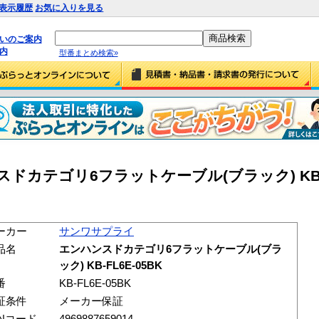
表示履歴
お気に入りを見る
払いのご案内
内
型番まとめ検索»
カテゴリ6フラットケーブル(ブラック) KB-FL
ーカー
サンワサプライ
品名
エンハンスドカテゴリ6フラットケーブル(ブラ
ック) KB-FL6E-05BK
番
KB-FL6E-05BK
証条件
メーカー保証
ANコード
4969887659014