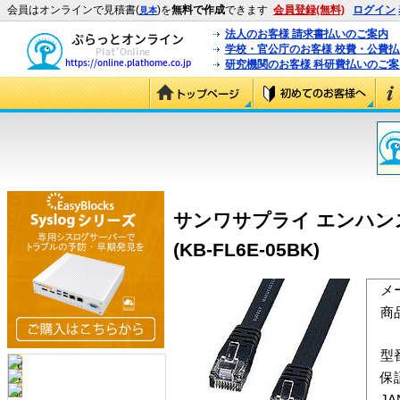
会員はオンラインで見積書(
)を
無料で作成
できます
会員登録(無料)
ログイン
見本
法人のお客様 請求書払いのご案内
学校・官公庁のお客様 校費・公費
研究機関のお客様 科研費払いのご案
サンワサプライ エンハンスド
(KB-FL6E-05BK)
メ
商
型
保
J