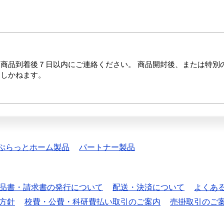
商品到着後７日以内にご連絡ください。 商品開封後、または特別
たしかねます。
ぷらっとホーム製品
パートナー製品
品書・請求書の発行について
配送・決済について
よくあ
方針
校費・公費・科研費払い取引のご案内
売掛取引のご