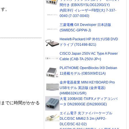
間付き (EBIX/SYSLOG120G/1Y)
ます。
内田洋行 イレーザーFB型(大) 7-337-
0040 (7-337-0040)
三菱電機 GX Developer 日本語版
(SW8D5C-GPPW-J)
Hewlett-Packard HP 外付けUSB DVD
ドライブ (701498-B21)
CISCO Japan 250V AC Type A Power
Cable (CAB-TA-250V-JP=)
PLAT'HOME OpenBlocks IX9 Debian
11搭載モデル (OBSIX9/D11A)
金井電器産業 MINI KEYBOARD Pro
USBモデル 英語版 (金井電器)
(HMB632KUS/R)
大電 100BASE-TX/FXメディアコンバ
着までに時間がかかる
ータ DN2800GE (DN2800GE)
エイム電子 光ファイバーケーブル
DLC/DSC MM62.5 2m (AFP2-
DLC/DSC-62-02)