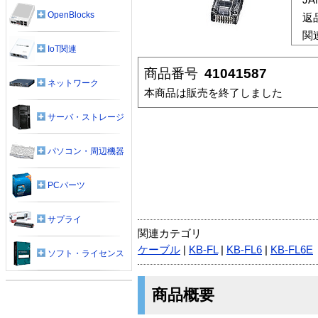
OpenBlocks
返
関
IoT関連
商品番号
41041587
ネットワーク
本商品は販売を終了しました
サーバ・ストレージ
パソコン・周辺機器
PCパーツ
サプライ
関連カテゴリ
ケーブル
|
KB-FL
|
KB-FL6
|
KB-FL6E
ソフト・ライセンス
商品概要