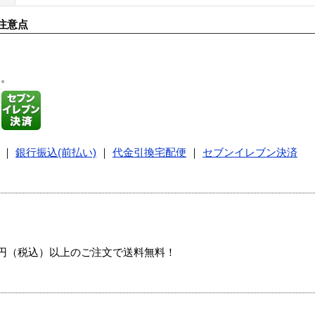
注意点
す。
｜
銀行振込(前払い)
｜
代金引換宅配便
｜
セブンイレブン決済
00円（税込）以上のご注文で送料無料！