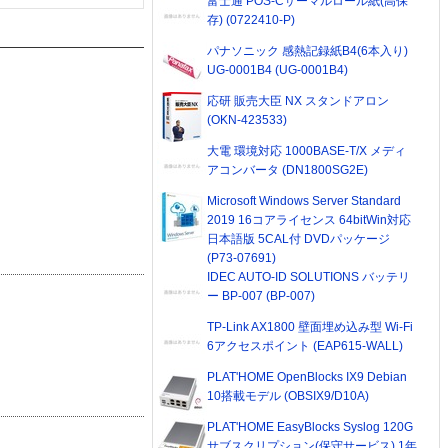
富士通 POS-Cサーマルロール紙(高保
存) (0722410-P)
パナソニック 感熱記録紙B4(6本入り)
UG-0001B4 (UG-0001B4)
応研 販売大臣 NX スタンドアロン
(OKN-423533)
大電 環境対応 1000BASE-T/X メディ
アコンバータ (DN1800SG2E)
Microsoft Windows Server Standard
2019 16コアライセンス 64bitWin対応
日本語版 5CAL付 DVDパッケージ
(P73-07691)
IDEC AUTO-ID SOLUTIONS バッテリ
ー BP-007 (BP-007)
TP-Link AX1800 壁面埋め込み型 Wi-Fi
6アクセスポイント (EAP615-WALL)
PLAT'HOME OpenBlocks IX9 Debian
10搭載モデル (OBSIX9/D10A)
PLAT'HOME EasyBlocks Syslog 120G
サブスクリプション(保守サービス) 1年