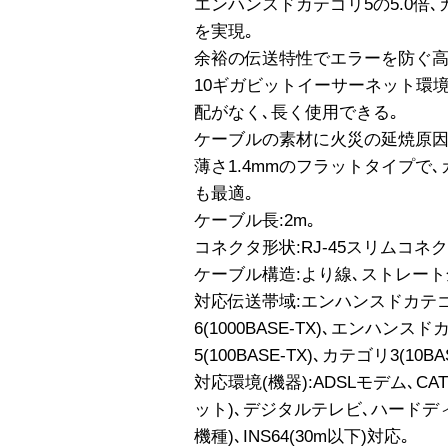
エンハンスドカテゴリ5の5.0倍､カ
を実現｡
余裕の伝送特性でエラーを防ぐ高
10ギガビットイーサーネット環
配がなく､長く使用できる｡
ケーブルの素材に火災の延焼原因
薄さ1.4mmのフラットタイプで
も最適｡
ケーブル長:2m｡
コネクタ形状:RJ-45スリムコネク
ケーブル構造:より線､ストレート
対応伝送帯域:エンハンスドカテゴリ6
6(1000BASE-TX)､エンハンスド
5(100BASE-TX)､カテゴリ3(10BA
対応環境(機器):ADSLモデム､C
ット)､デジタルテレビ､ハードディ
機種)､INS64(30m以下)対応｡