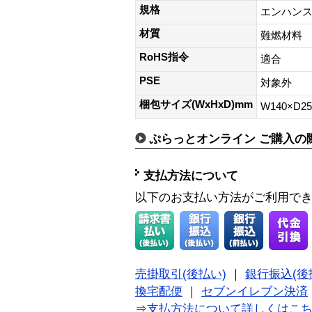
規格
エンハンス
材質
難燃材料
RoHS指令
適合
PSE
対象外
梱包サイズ(WxHxD)mm
W140×D2
ぷらっとオンライン ご購入の
支払方法について
以下のお支払い方法がご利用で
売掛取引(後払い)
｜
銀行振込(後
換宅配便
｜
セブンイレブン決済
⇒
支払方法について詳しくはこ