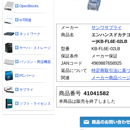
OpenBlocks
IoT関連
メーカー
サンワサプライ
ネットワーク
商品名
エンハンスドカテゴ
ー)KB-FL6E-02LB
サーバ・ストレージ
型番
KB-FL6E-02LB
保証条件
メーカー保証
パソコン・周辺機器
JANコード
4969887658925
返品について
特定商取引法に基
PCパーツ
関連
メーカー商品ペー
サプライ
商品番号
41041582
本商品は販売を終了しました
ソフト・ライセンス