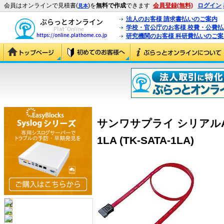
会員はオンラインで見積書(
)を
無料で作成
できます
会員登録(無料)
ログイン
見本
法人のお客様 請求書払いのご案内
学校・官公庁のお客様 校費・公費
研究機関のお客様 科研費払いのご案
サンワサプライ シリアルATA
1LA (TK-SATA-1LA)