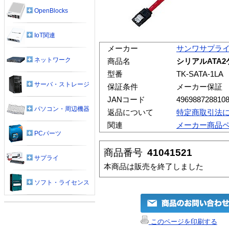
OpenBlocks
IoT関連
メーカー
サンワサプラ
ネットワーク
商品名
シリアルATA2ケ
型番
TK-SATA-1LA
サーバ・ストレージ
保証条件
メーカー保証
JANコード
496988728810
パソコン・周辺機器
返品について
特定商取引法
関連
メーカー商品
PCパーツ
商品番号
41041521
サプライ
本商品は販売を終了しました
ソフト・ライセンス
このページを印刷する