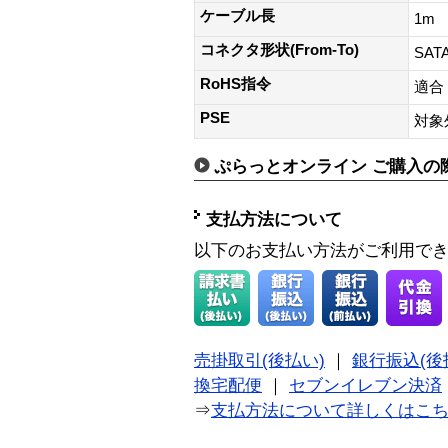
ケーブル長
1m
コネクタ形状(From-To)
SAT
RoHS指令
適合
PSE
対象
ぷらっとオンライン ご購入の
支払方法について
以下のお支払い方法がご利用で
売掛取引(後払い)
｜
銀行振込(後
換宅配便
｜
セブンイレブン決済
⇒
支払方法について詳しくはこ