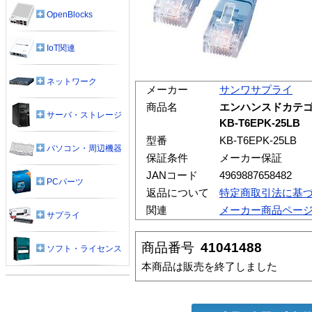
OpenBlocks
IoT関連
ネットワーク
メーカー
サンワサプライ
商品名
エンハンスドカテゴリ
サーバ・ストレージ
KB-T6EPK-25LB
型番
KB-T6EPK-25LB
パソコン・周辺機器
保証条件
メーカー保証
JANコード
4969887658482
PCパーツ
返品について
特定商取引法に基
関連
メーカー商品ペー
サプライ
商品番号
41041488
ソフト・ライセンス
本商品は販売を終了しました