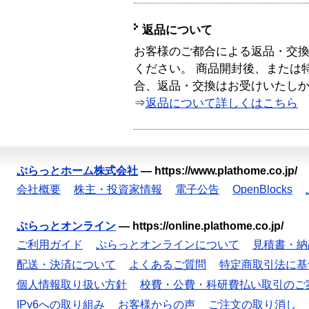
返品について
お客様のご都合による返品・交
ください。 商品開封後、または
合、返品・交換はお受けいたし
⇒
返品について詳しくはこちら
ぷらっとホーム株式会社
—
https://www.plathome.co.jp/
会社概要
株主・投資家情報
電子公告
OpenBlocks
ぷらっとオンライン
—
https://online.plathome.co.jp/
ご利用ガイド
ぷらっとオンラインについて
見積書・納
配送・決済について
よくあるご質問
特定商取引法に基
個人情報取り扱い方針
校費・公費・科研費払い取引のご
IPv6への取り組み
お客様からの声
ご注文の取り消し