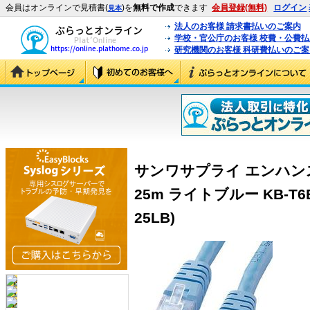
会員はオンラインで見積書(
)を
無料で作成
できます
会員登録(無料)
ログイン
見本
法人のお客様 請求書払いのご案内
学校・官公庁のお客様 校費・公費
研究機関のお客様 科研費払いのご案
サンワサプライ エンハン
25m ライトブルー KB-T6EP
25LB)